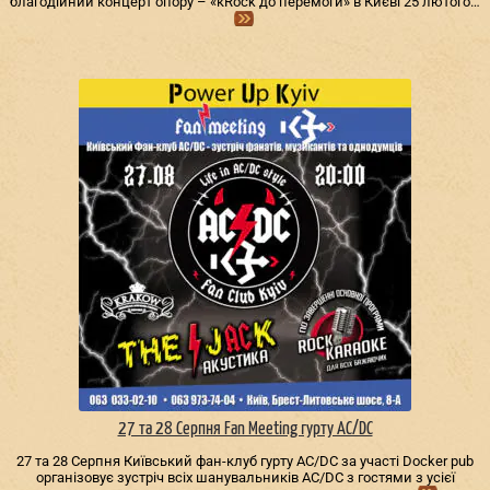
благодійний концерт опору – «кRock до перемоги» в Києві 25 лютого…
27 та 28 Серпня Fan Meeting гурту AC/DС
27 та 28 Серпня Київський фан-клуб гурту AC/DС за участі Docker pub
організовує зустріч всіх шанувальників AC/DС з гостями з усієї