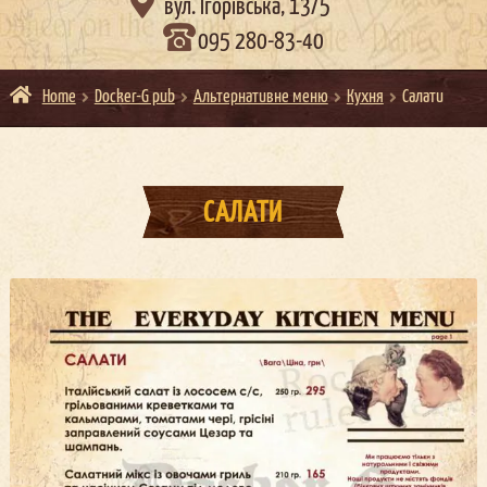

вул. Ігорівська, 13/5
095 280-83-40
Home
Docker-G pub
Альтернативне меню
Кухня
Салати
САЛАТИ