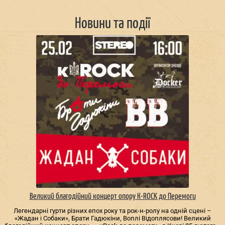
Новини та події
Великий благодійний концерт опору К-ROCK до Перемоги
Легендарні гурти різних епох року та рок-н-ролу на одній сцені –
«Жадан і Собаки», Брати Гадюкіни, Воплі Відоплясови! Великий