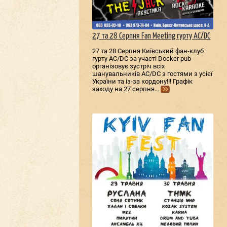
27 та 28 Серпня Fan Meeting гурту AC/DС
27 та 28 Серпня Київський фан-клуб
гурту AC/DС за участі Docker pub
організовує зустріч всіх
шанувальників AC/DС з гостями з усієї
України та із-за кордону!!! Графік
заходу на 27 серпня…