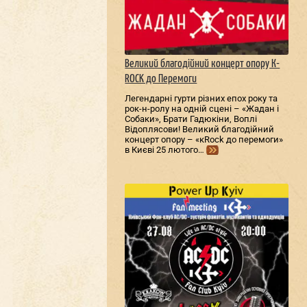
Великий благодійний концерт опору К-
ROCK до Перемоги
Легендарні гурти різних епох року та
рок-н-ролу на одній сцені – «Жадан і
Собаки», Брати Гадюкіни, Воплі
Відоплясови! Великий благодійний
концерт опору – «кRock до перемоги»
в Києві 25 лютого…