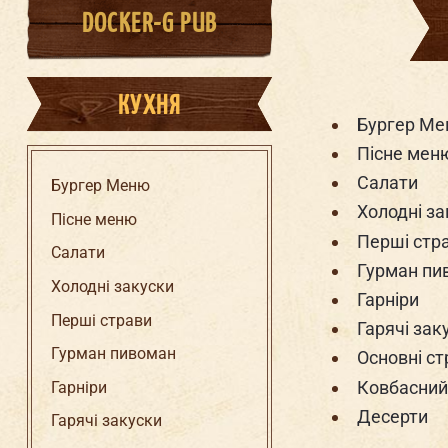
DOCKER-G PUB
КУХНЯ
Бургер М
Пісне мен
Салати
Бургер Меню
Холодні за
Пісне меню
Перші стр
Салати
Гурман пи
Холодні закуски
Гарніри
Перші страви
Гарячі зак
Гурман пивоман
Основні ст
Ковбасний
Гарніри
Десерти
Гарячі закуски