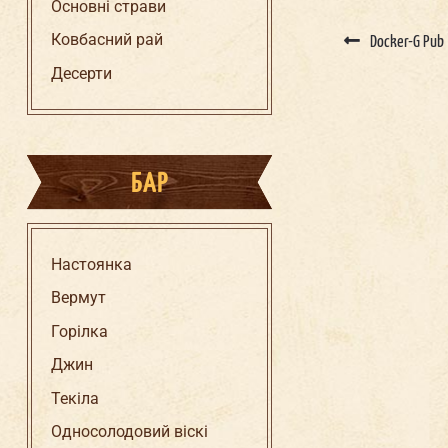
Основні страви
Ковбасний рай
Docker-G Pub
Десерти
БАР
Настоянка
Вермут
Горілка
Джин
Текіла
Односолодовий віскі