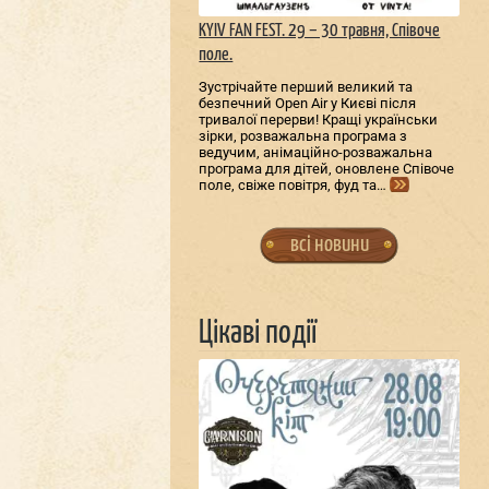
KYIV FAN FEST. 29 – 30 травня, Співоче
поле.
Зустрічайте перший великий та
безпечний Open Air у Києві після
тривалої перерви! Кращі українськи
зірки, розважальна програма з
ведучим, анімаційно-розважальна
програма для дітей, оновлене Співоче
поле, свіже повітря, фуд та…
всі новини
Цікаві події