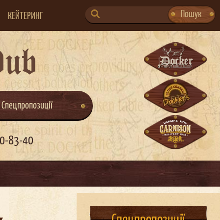
SEARCH
Пошук
КЕЙТЕРИНГ
FOR:
Pub
Спецпропозиції
0-83-40