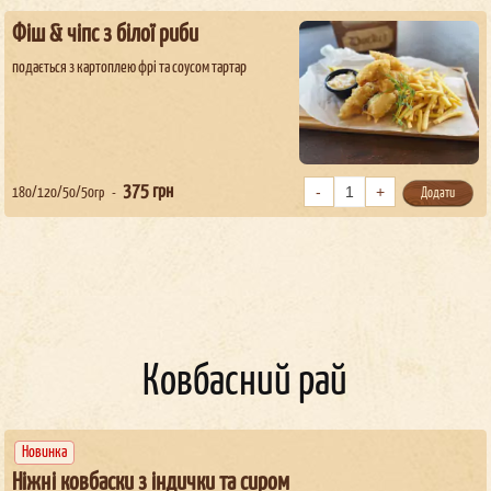
Фіш & чіпс з білої риби
подається з картоплею фрі та соусом тартар
375
грн
180/120/50/50гр
Додати
Ковбасний рай
Новинка
Ніжні ковбаски з індички та сиром