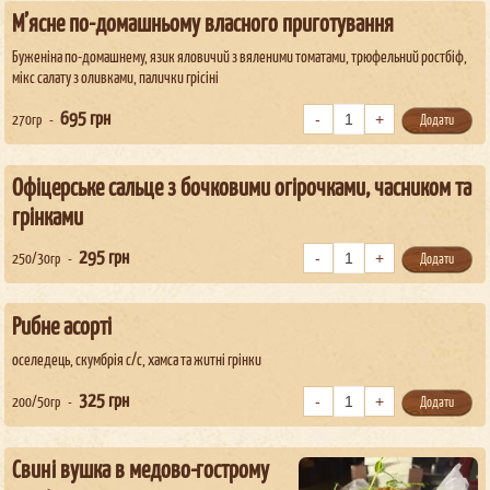
М’ясне по-домашньому власного приготування
Буженіна по-домашнему, язик яловичий з вяленими томатами, трюфельний ростбіф,
мікс салату з оливками, палички грісіні
695
грн
270гр
Додати
Офіцерське сальце з бочковими огірочками, часником та
грінками
295
грн
250/30гр
Додати
Рибне асорті
оселедець, скумбрія с/с, хамса та житні грінки
325
грн
200/50гр
Додати
Свині вушка в медово-гострому