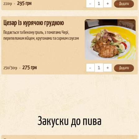
295
грн
210гр
Додати
Цезар із курячою грудкою
Подається та бекону гриль, з томатами Чері,
перепелиним яйцем, крутонами та сирним соусом
275
грн
250/30гр
Додати
Закуски до пива