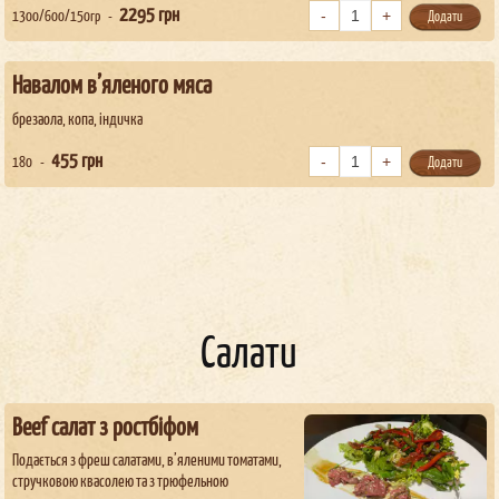
2295
грн
1300/600/150гр
Додати
Навалом в’яленого мяса
брезаола, копа, індичка
455
грн
180
Додати
Салати
Beef салат з ростбіфом
Подається з фреш салатами, в’яленими томатами,
стручковою квасолею та з трюфельною