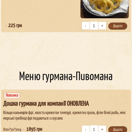
225
грн
Додати
Меню гурмана-Пивомана
Новинка
Дошка гурмана для компанії ОНОВЛЕНА
Кільця кальмарів фрі, хвости креветок темпурі, креветки гриль, філе білої риби, міні
морські гребінці фрі подаються з соусами
1895
грн
800/50/50гр
Додати