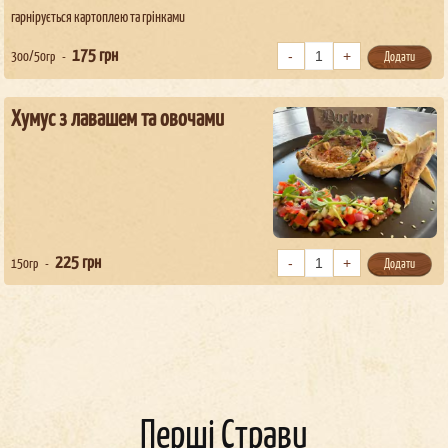
гарнірується картоплею та грінками
175
грн
300/50гр
Додати
Хумус з лавашем та овочами
225
грн
150гр
Додати
Перші Страви