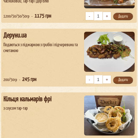
Часниковий, Тар-тар і Дор блю
1175
грн
1200/50/50/50гр
Додати
Деруни.ua
Подаються з піджаркою з грибів і підчеревини та
сметаною
245
грн
200/50гр
Додати
Кільця кальмарів фрі
з соусом тар-тар