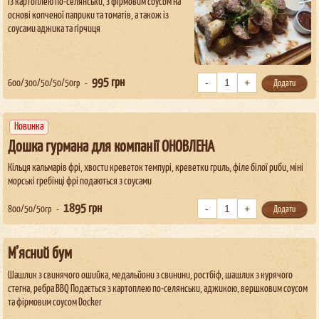
із картоплею по-селянськи, з фірмовим соусом на
основі копченої паприки та томатів, а також із
соусами аджика та гірчиця
995
грн
600/300/50/50/50гр
Додати
Новинка
Дошка гурмана для компанії ОНОВЛЕНА
Кільця кальмарів фрі, хвости креветок темпурі, креветки гриль, філе білої риби, міні
морські гребінці фрі подаються з соусами
1895
грн
800/50/50гр
Додати
М’ясний бум
Шашлик з свинячого ошийка, медальйони з свинини, ростбіф, шашлик з курячого
стегна, ребра BBQ Подається з картоплею по-селянськи, аджикою, вершковим соусом
та фірмовим соусом Docker