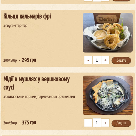
Кільця кальмарів фрі
з соусом тар-тар
295
грн
200/50гр
Додати
Мідії в мушлях у вершковому
соусі
з болгарським перцем, пармезаном і брускетами
375
грн
300/50гр
Додати