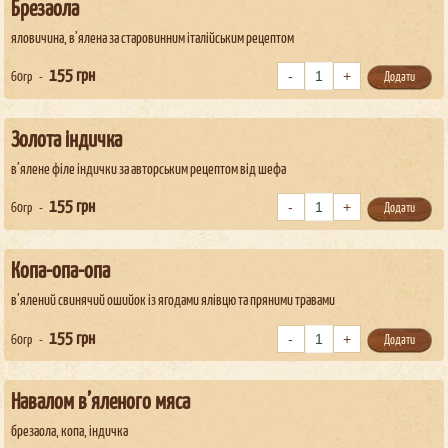
Брезаола
яловичина, в’ялена за старовинним італійським рецептом
155
грн
60гр
Додати
Золота індичка
в’ялене філе індички за авторським рецептом від шефа
155
грн
60гр
Додати
Копа-опа-опа
в’ялений свинячий ошийок із ягодами ялівцю та пряними травами
155
грн
60гр
Додати
Навалом в’яленого мяса
брезаола, копа, індичка