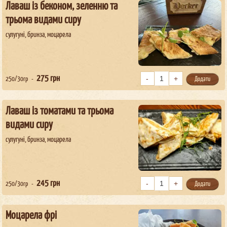
Лаваш із беконом, зеленню та
трьома видами сиру
сулугуні, бринза, моцарела
275
грн
250/30гр
Додати
Лаваш із томатами та трьома
видами сиру
сулугуні, бринза, моцарела
245
грн
250/30гр
Додати
Моцарела фрі