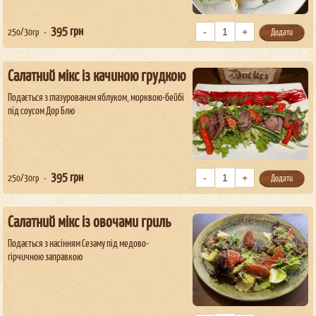
395
грн
250/30гр
Додати
Салатний мікс із качиною грудкою
Подається з глазурованим яблуком, морквою-бейбі
під соусом Дор Блю
395
грн
250/30гр
Додати
Салатний мікс із овочами гриль
Подається з насінням Сезаму під медово-
гірчичною заправкою