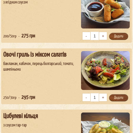
з ягідним соусом
275
грн
200/50гр
Додати
Овочі гриль із міксом салатів
баклажан, кабачок, перець болгарський, томати,
шампіньони
295
грн
250/30гр
Додати
Цибулеві кільця
з соусом тар-тар