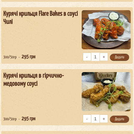
Курячі крильця Flare Bakes в соусі
Чилі
295
грн
300/50гр
Додати
Курячі крильця в гірчично-
медовому соусі
295
грн
300/50гр
Додати