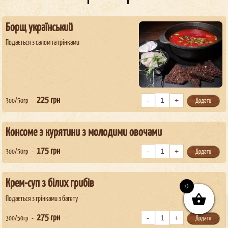
Борщ український
Подається з салом та грінками
225
грн
300/50гр
Додати
Консоме з курятини з молодими овочами
175
грн
300/50гр
Додати
Крем-суп з білих грибів
0
Подається з грінками з багету
275
грн
300/50гр
Додати