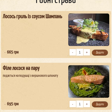
Рибні страви
Лосось гриль із соусом Шампань
665
грн
Додати
Філе лосося на пару
подається на подушці з вершкового шпинату
695
грн
Додати