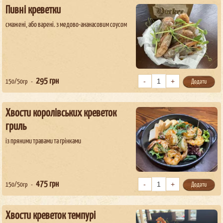
Пивні креветки
смажені, або варені. з медово-ананасовим соусом
295
грн
150/50гр
Додати
Хвости королівських креветок
гриль
із пряними травами та грінками
475
грн
150/50гр
Додати
Хвости креветок темпурі