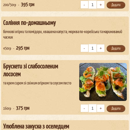
395
грн
200/50гр
Додати
Соління по-домашньому
бочкові огірки та помідори, квашена капуста, морква по-корейськи та маринований
часник
295
грн
450гр
Додати
Брускети зі слабосоленим
лососем
та крем сиром зі свіжим огірком та соусом песто
375
грн
160гр
Додати
Улюблена закуска з оселедцем