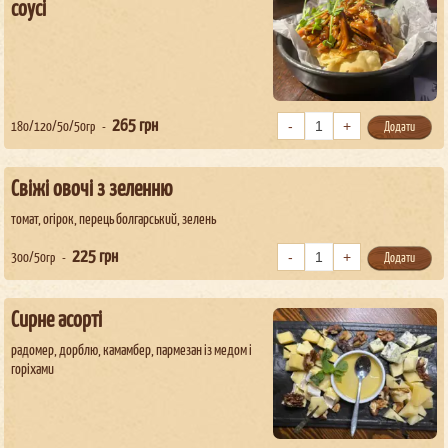
соусі
265
грн
180/120/50/50гр
Додати
Свіжі овочі з зеленню
томат, огірок, перець болгарський, зелень
225
грн
300/50гр
Додати
Сирне асорті
радомер, дорблю, камамбер, пармезан із медом і
горіхами