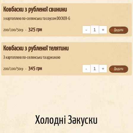
Ковбаски з рубленої свинини
з картоплею по-селянськи та соусом DOCKER-G
325
грн
200/100/50гр
Додати
Ковбаски з рубленої телятини
З картоплею по-селянськи та аджикою
345
грн
200/100/50гр
Додати
Холодні Закуски