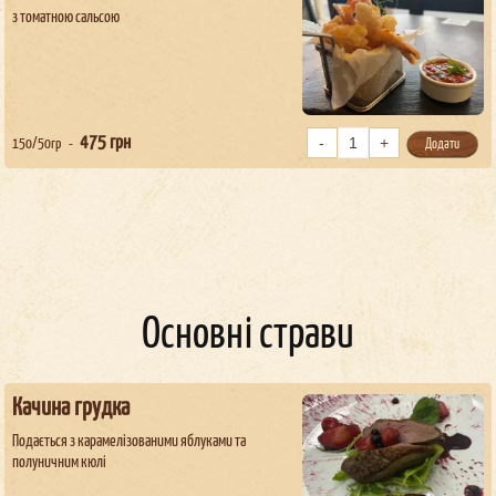
з томатною сальсою
475
грн
150/50гр
Додати
Основні страви
Качина грудка
Подається з карамелізованими яблуками та
полуничним кюлі