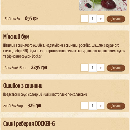
695
грн
150/100/50
Додати
М’ясний бум
Шашлик з свинячого ошийка, медальйони з свинини, ростбіф, шашлик з курячого
стегна, ребра BBQ Подається з картоплею по-селянськи, аджикою, вершковим соусом
та фірмовим соусом Docker
2295
грн
1300/600/150гр
Додати
Ошийок з свинини
Подається в соусі солодкий чилі з картоплею по-селянськи
325
грн
200/150/50гр
Додати
Свині реберця DOCKER-G