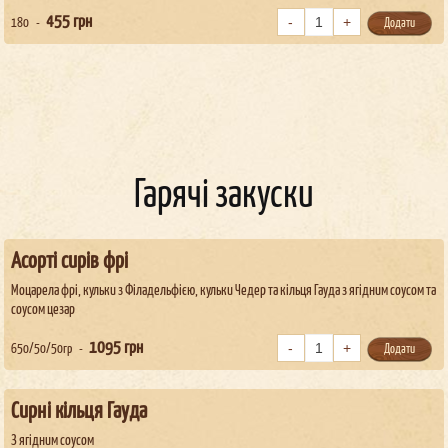
455
грн
180
Додати
Гарячі закуски
Асорті сирів фрі
Моцарела фрі, кульки з Філадельфією, кульки Чедер та кільця Гауда з ягідним соусом та
соусом цезар
1095
грн
650/50/50гр
Додати
Сирні кільця Гауда
З ягідним соусом