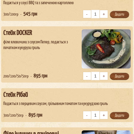
Подається у соусі BBQ та з запеченою картоплею
545
грн
300/100гр
Додати
Стейк DOCKER
філе яловичини з соусом Пепер, подається з
початком кукурузи гриль
895
грн
200/100/50/50гр
Додати
Стейк Рібай
Подається з перцевим соусом, грільовним томатом та кукурудзою гриль
895
грн
300/100/50гр
Додати