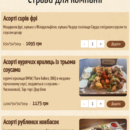
Асорті сирів фрі
Моцарела фрі, кульки з Філадельфією, кульки Чедер та кільця Гауда з ягідним соусом та
соусом цезар
1095
грн
650/50/50гр
Додати
Асорті курячих крилець із трьома
соусами
курячі крильця BMW, Flare bakes, BBQ в медово-
гірчичному соусі, подаються з соусами –
Часниковий, Тар-тар і Дор блю
1175
грн
1200/50/50/50гр
Додати
Асорті рублених ковбасок