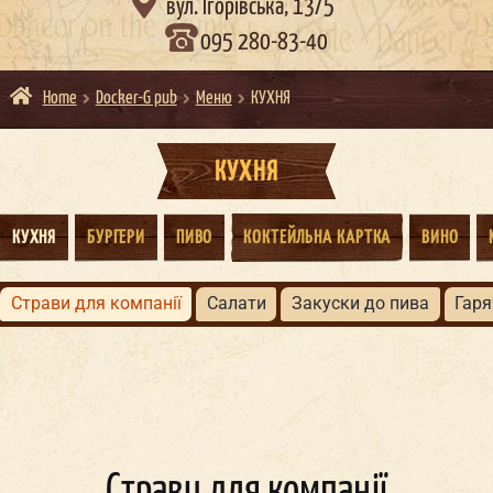

вул. Ігорівська, 13/5
095 280-83-40
Home
Docker-G pub
Меню
КУХНЯ
КУХНЯ
КУХНЯ
БУРГЕРИ
ПИВО
КОКТЕЙЛЬНА КАРТКА
ВИНО
страви для компанії
салати
закуски до пива
гар
Страви для компанії