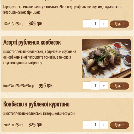
Гарніруються міксом салату з томатами Чері під трюфельним соусом, подаються з
американською гірчицею
365
грн
180/130/50гр
Додати
Асорті рублених ковбасок
із картоплею по-селянськи, з фірмовим соусом на
основі копченої паприки та томатів, а також із
соусами аджика та гірчиця
995
грн
600/300/50/50/50гр
Додати
Ковбаски з рубленої курятини
з картоплею по-селянськи та вершковим соусом
325
грн
200/100/50гр
Додати