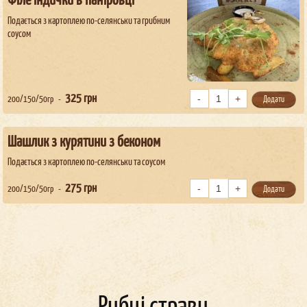
Філе індички в паніровці
Подається з картоплею по-селянськи та грибним
соусом
325
грн
200/150/50гр
Додати
Шашлик з курятини з беконом
Подається з картоплею по-селянськи та соусом
275
грн
200/150/50гр
Додати