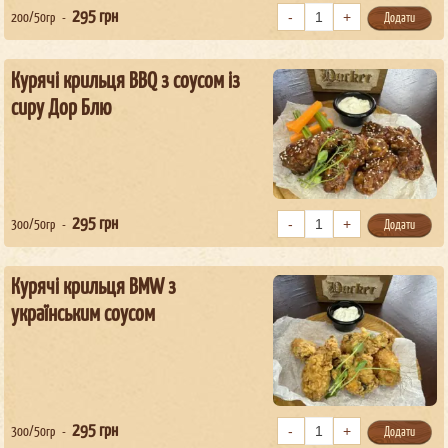
295
грн
200/50гр
Додати
Курячі крильця BBQ з соусом із
сиру Дор Блю
295
грн
300/50гр
Додати
Курячі крильця BMW з
українським соусом
295
грн
300/50гр
Додати