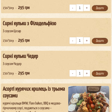
295
грн
150/50гр
Додати
Сирні кульки з Філадельфією
З соусом Цезар
295
грн
150/50гр
Додати
Сирні кульки Чедер
З соусом Чедер
295
грн
150/50гр
Додати
Асорті курячих крилець із трьома
соусами
курячі крильця BMW, Flare bakes, BBQ в медово-
гірчичному соусі, подаються з соусами –