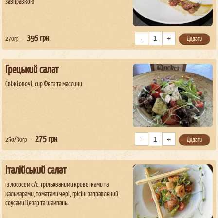
завправкою
395
грн
270гр
Додати
Грецький салат
Свіжі овочі, сир Фета та маслини
275
грн
250/30гр
Додати
Італійський салат
із лососем с/с, грільованими креветками та
кальмарами, томатами чері, грісіні заправлений
соусами Цезар та шампань.