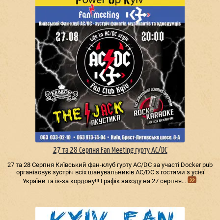
27 та 28 Серпня Fan Meeting гурту AC/DС
27 та 28 Серпня Київський фан-клуб гурту AC/DС за участі Docker pub
організовує зустріч всіх шанувальників AC/DС з гостями з усієї
України та із-за кордону!!! Графік заходу на 27 серпня…