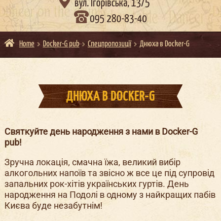

вул. Ігорівська, 13/5
095 280-83-40
Home
Docker-G pub
Спецпропозиції
Днюха в Docker-G
ДНЮХА В DOCKER-G
Святкуйте день народження з нами в Docker-G
pub!
Зручна локація, смачна їжа, великий вибір
алкогольних напоїв та звісно ж все це під супровід
запальних рок-хітів українських гуртів. День
народження на Подолі в одному з найкращих пабів
Києва буде незабутнім!