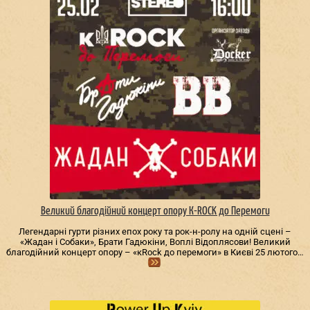
Великий благодійний концерт опору К-ROCK до Перемоги
Легендарні гурти різних епох року та рок-н-ролу на одній сцені –
«Жадан і Собаки», Брати Гадюкіни, Воплі Відоплясови! Великий
благодійний концерт опору – «кRock до перемоги» в Києві 25 лютого…