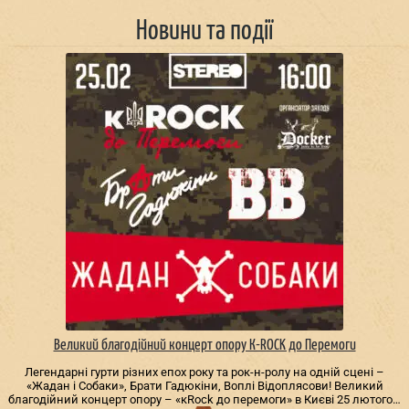
Новини та події
Великий благодійний концерт опору К-ROCK до Перемоги
Легендарні гурти різних епох року та рок-н-ролу на одній сцені –
«Жадан і Собаки», Брати Гадюкіни, Воплі Відоплясови! Великий
благодійний концерт опору – «кRock до перемоги» в Києві 25 лютого…