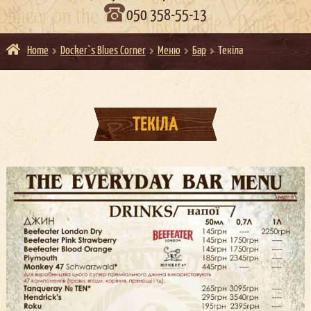
050 358-55-13
Home
Docker`s Blues Corner
Меню
Бар
Текіла
ТЕКІЛА