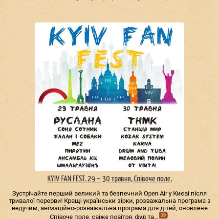
KYIV FAN FEST. 29 – 30 травня, Співоче поле.
Зустрічайте перший великий та безпечний Open Air у Києві після
тривалої перерви! Кращі українськи зірки, розважальна програма з
ведучим, анімаційно-розважальна програма для дітей, оновлене
Співоче поле, свіже повітря, фуд та…