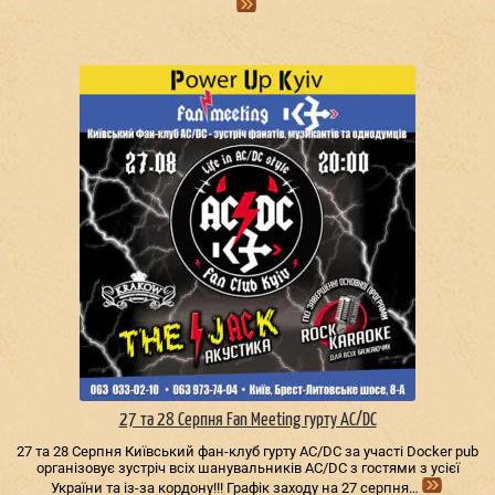
27 та 28 Серпня Fan Meeting гурту AC/DС
27 та 28 Серпня Київський фан-клуб гурту AC/DС за участі Docker pub
організовує зустріч всіх шанувальників AC/DС з гостями з усієї
України та із-за кордону!!! Графік заходу на 27 серпня…