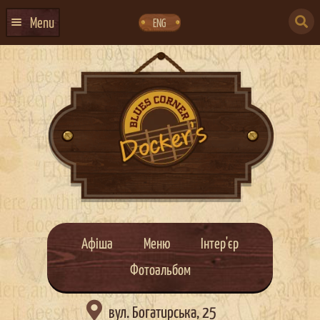
Skip
Skip
to
to
SEARCH
navigation
content
Menu
ENG
FOR:
ГОЛОВНА
АФІША ЗАХОДІВ
КОНТАКТИ
ПРО НАС
ГУРТИ
ІВЕНТ-АГЕНЦІЯ ДОКЕР
КЕЙТЕРИНГ
Афіша
Меню
Інтер'єр
НОВИНИ
Фотоальбом
DOCKER ДРЕСС-КОД

вул. Богатирська, 25