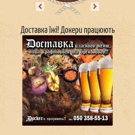
Previous
Next
Доставка їжі! Докери працюють