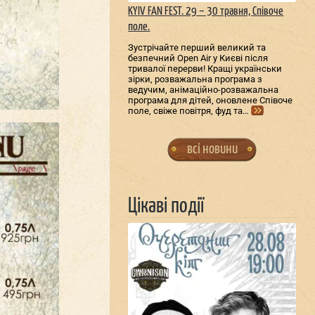
KYIV FAN FEST. 29 – 30 травня, Співоче
поле.
Зустрічайте перший великий та
безпечний Open Air у Києві після
тривалої перерви! Кращі українськи
зірки, розважальна програма з
ведучим, анімаційно-розважальна
програма для дітей, оновлене Співоче
поле, свіже повітря, фуд та…
всі новини
Цікаві події