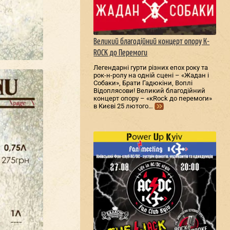
Великий благодійний концерт опору К-
ROCK до Перемоги
Легендарні гурти різних епох року та
рок-н-ролу на одній сцені – «Жадан і
Собаки», Брати Гадюкіни, Воплі
Відоплясови! Великий благодійний
концерт опору – «кRock до перемоги»
в Києві 25 лютого…