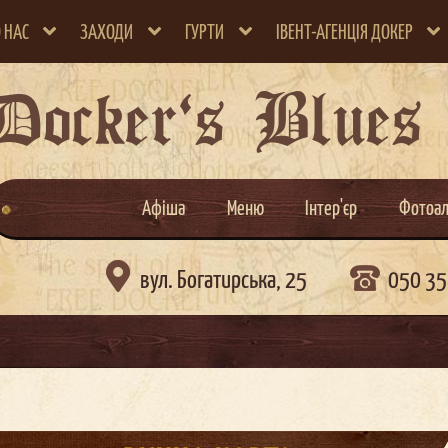
 НАС
ЗАХОДИ
ГУРТИ
ІВЕНТ-АГЕНЦІЯ ДОКЕР
Docker`s Blues
Афіша
Меню
Інтер'єр
Фотоа

вул. Богатирська, 25
050 35