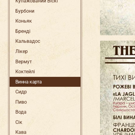
Купажований Віскі
Бурбони
Коньяк
Бренді
Кальвадос
Лікер
Вермут
Коктейлі
Винна карта
Сидр
Пиво
Вода
Сік
Кава