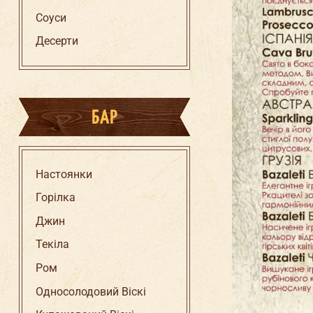
Соуси
Десерти
БАР
Настоянки
Горілка
Джин
Текіла
Ром
Односолодовий Віскі