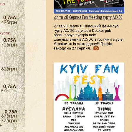
27 та 28 Серпня Fan Meeting гурту AC/DС
27 та 28 Серпня Київський фан-клуб
гурту AC/DС за участі Docker pub
організовує зустріч всіх
шанувальників AC/DС з гостями з усієї
України та із-за кордону!!! Графік
заходу на 27 серпня…