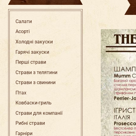
Салати
Асорті
Ма
шн
Холодні закуски
Д
Гарячі закуски
Перші страви
Страви з телятини
Страви з свинини
Птах
Ковбаски-гриль
Страви для компанії
Рибні страви
Гарніри