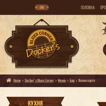
Skip
Skip
to
to
navigation
content
ГОЛОВНА
ПРО
ENG
Home
Docker`s Blues Corner
Меню
Бар
Винна карта
КУХНЯ