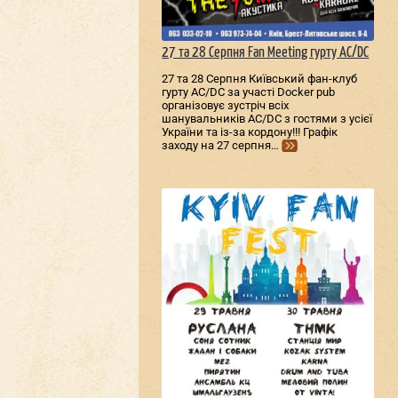
27 та 28 Серпня Fan Meeting гурту AC/DС
27 та 28 Серпня Київський фан-клуб
гурту AC/DС за участі Docker pub
організовує зустріч всіх
шанувальників AC/DС з гостями з усієї
України та із-за кордону!!! Графік
заходу на 27 серпня…