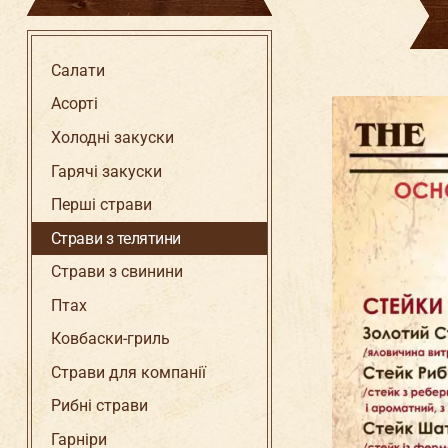
Салати
Асорті
Ма
шн
Холодні закуски
Д
Гарячі закуски
Перші страви
Страви з телятини
Страви з свинини
Птах
Ковбаски-гриль
Страви для компанії
Рибні страви
Гарніри