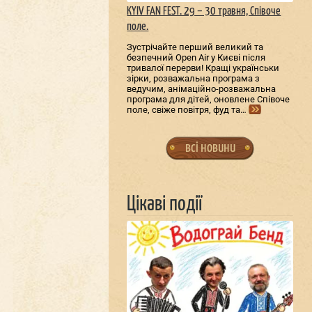
KYIV FAN FEST. 29 – 30 травня, Співоче
поле.
Зустрічайте перший великий та
безпечний Open Air у Києві після
тривалої перерви! Кращі українськи
зірки, розважальна програма з
ведучим, анімаційно-розважальна
програма для дітей, оновлене Співоче
поле, свіже повітря, фуд та…
всі новини
Цікаві події