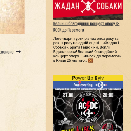
Великий благодійний концерт опору К-
ROCK до Перемоги
Легендарні гурти різних епох року та
рок-н-ролу на одній сцені – «Жадан і
Собаки», Брати Гадюкіни, Воплі
Відоплясови! Великий благодійний
 свинини
концерт опору – «кRock до перемоги»
в Києві 25 лютого…