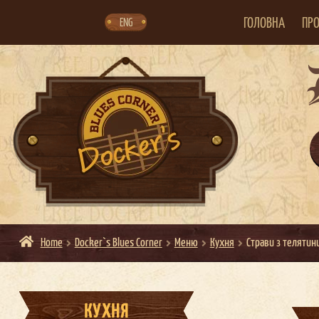
Skip
Skip
to
to
navigation
content
ГОЛОВНА
ПРО
ENG
Home
Docker`s Blues Corner
Меню
Кухня
Страви з телятин
КУХНЯ