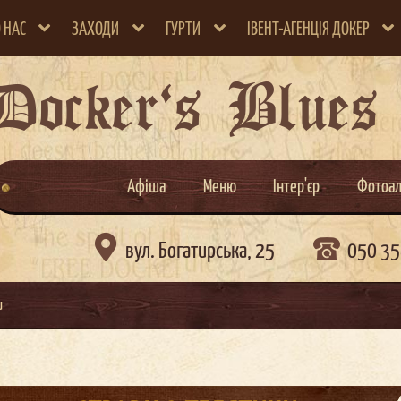
 НАС
ЗАХОДИ
ГУРТИ
ІВЕНТ-АГЕНЦІЯ ДОКЕР
Docker`s Blues
Афіша
Меню
Інтер'єр
Фотоа

вул. Богатирська, 25
050 35
и