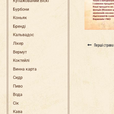
Купажований Віскі
Бурбони
Коньяк
Бренді
Кальвадос
Лікер
Перші страви
Вермут
Коктейлі
Винна карта
Сидр
Пиво
Вода
Сік
Кава