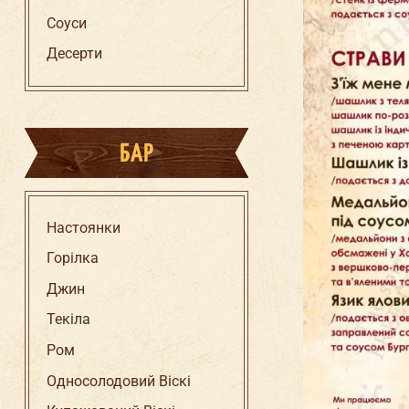
Соуси
Десерти
БАР
Настоянки
Горілка
Джин
Текіла
Ром
Односолодовий Віскі