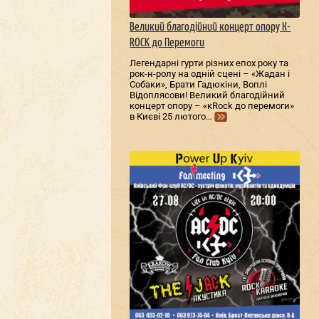
Великий благодійний концерт опору К-
ROCK до Перемоги
Легендарні гурти різних епох року та
рок-н-ролу на одній сцені – «Жадан і
Собаки», Брати Гадюкіни, Воплі
Відоплясови! Великий благодійний
концерт опору – «кRock до перемоги»
в Києві 25 лютого…