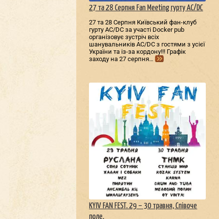
27 та 28 Серпня Fan Meeting гурту AC/DС
27 та 28 Серпня Київський фан-клуб
гурту AC/DС за участі Docker pub
організовує зустріч всіх
шанувальників AC/DС з гостями з усієї
України та із-за кордону!!! Графік
заходу на 27 серпня…
KYIV FAN FEST. 29 – 30 травня, Співоче
поле.