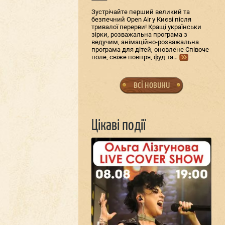
Зустрічайте перший великий та
безпечний Open Air у Києві після
тривалої перерви! Кращі українськи
зірки, розважальна програма з
ведучим, анімаційно-розважальна
програма для дітей, оновлене Співоче
поле, свіже повітря, фуд та…
всі новини
Цікаві події