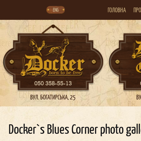
Skip
Skip
to
to
navigation
content
ГОЛОВНА
ПРО
ENG
050 358-55-13
ВУЛ. БОГАТИРСЬКА, 25
ВУ
Docker`s Blues Corner photo gal