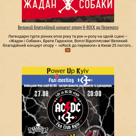
Великий благодійний концерт опору К-ROCK до Перемоги
Легендарні гурти різних епох року та рок-н-ролу на одній сцені –
«Жадан і Собаки», Брати Гадюкіни, Воплі Відоплясови! Великий
благодійний концерт опору – «кRock до перемоги» в Києві 25 лютого…