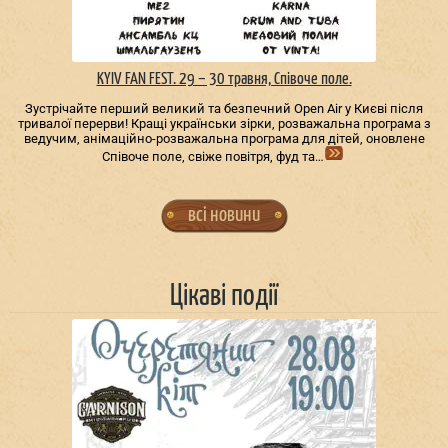
KYIV FAN FEST. 29 – 30 травня, Співоче поле.
Зустрічайте перший великий та безпечний Open Air у Києві після
тривалої перерви! Кращі українськи зірки, розважальна програма з
ведучим, анімаційно-розважальна програма для дітей, оновлене
Співоче поле, свіже повітря, фуд та…
всі новини
Цікаві події