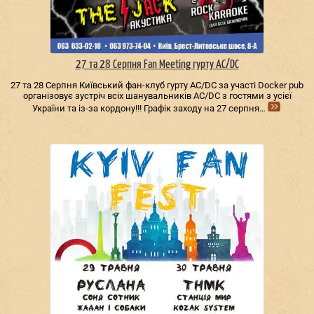
27 та 28 Серпня Fan Meeting гурту AC/DС
27 та 28 Серпня Київський фан-клуб гурту AC/DС за участі Docker pub
організовує зустріч всіх шанувальників AC/DС з гостями з усієї
України та із-за кордону!!! Графік заходу на 27 серпня…