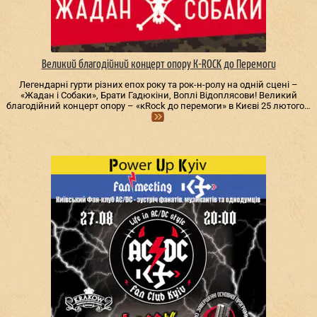
Великий благодійний концерт опору К-ROCK до Перемоги
Легендарні гурти різних епох року та рок-н-ролу на одній сцені –
«Жадан і Собаки», Брати Гадюкіни, Воплі Відоплясови! Великий
благодійний концерт опору – «кRock до перемоги» в Києві 25 лютого…