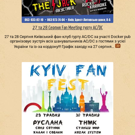
27 та 28 Серпня Fan Meeting гурту AC/DС
27 та 28 Серпня Київський фан-клуб гурту AC/DС за участі Docker pub
організовує зустріч всіх шанувальників AC/DС з гостями з усієї
України та із-за кордону!!! Графік заходу на 27 серпня…