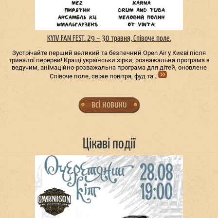
KYIV FAN FEST. 29 – 30 травня, Співоче поле.
Зустрічайте перший великий та безпечний Open Air у Києві після
тривалої перерви! Кращі українськи зірки, розважальна програма з
ведучим, анімаційно-розважальна програма для дітей, оновлене
Співоче поле, свіже повітря, фуд та…
всі новини
Цікаві події