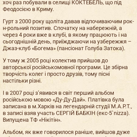
хоч раз побували в селищі КОКТЕБЕЛЬ, що під
Феодосією в Криму.
Гурт з 2000 року щоліта давав відпочиваючим рок-
н-рольний позитив. Спочатку на набережній, а
через 4 роки вже в клубі, в якому працюють і на
сьогоднішній день, приїжджаючи на узбережжя –
Джаз-клуб «Богема» (пансіонат Голуба Затока).
У тому ж 2005 році колектив прийшов до
авторської російськомовної програми. Це збірна
творчість колег і просто друзів, тому пісні
настільки різні.
І в 2007 році з’явився в світ перший альбом
російською мовою «Ду-Ду-Дай». Платівка була
записана в м.Харків на легендарній студії М.А.Р.Т.,
в записі взяв участь СЕРГІЙ БАБКІН (екс-5`nizza).
Випущена ТФ «Нікітін».
Альбом, як вже говорилося раніше, вийшов дуже