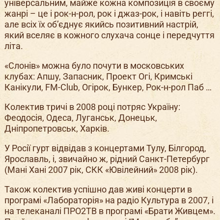
універсальним, майже кожна композиція в своєму
жанрі – це і рок-н-рол, рок і джаз-рок, і навіть реггі,
але всіх їх об’єднує якийсь позитивний настрій,
який вселяє в кожного слухача сонце і передчуття
літа.
«Слонів» можна було почути в московських
клубах: Апшу, Запасник, Проект Огі, Кримські
Канікули, FM-Club, Огірок, Бункер, Рок-н-рол Паб …
Колектив тричі в 2008 році потряс Україну:
Феодосія, Одеса, Луганськ, Донецьк,
Дніпропетровськ, Харків.
У Росії гурт відвідав з концертами Тулу, Білгород,
Ярославль, і, звичайно ж, рідний Санкт-Петербург
(Мані Хані 2007 рік, СКК «Ювілейний» 2008 рік).
Також колектив успішно дав живі концерти в
програмі «Лабораторія» на радіо Культура в 2007, і
на телеканалі ПРО2ТВ в програмі «Брати Живцем».