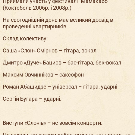
Приймали участь у фестивалі “Мамакабо”
(Коктебель 2006р. і 2008р.)
На сьогоднішній день має великий досвід в
проведенні квартирників.
Склад колективу:
Саша «Слон» Смірнов – гітара, вокал
Дмитро «Дуче» Бациєв – бас-гітара, бек-вокал
Максим Овчинніков – саксофон
Роман Абашидзе – універсал – гітара, ударні
Сергій Бугара – ударні.
Виступи «Слонів» – не зовсім концерти.
Це заходи, де людям добре, смішно, танцювально,