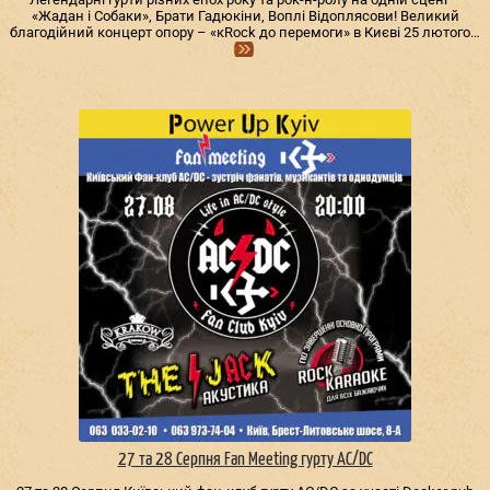
«Жадан і Собаки», Брати Гадюкіни, Воплі Відоплясови! Великий
благодійний концерт опору – «кRock до перемоги» в Києві 25 лютого…
27 та 28 Серпня Fan Meeting гурту AC/DС