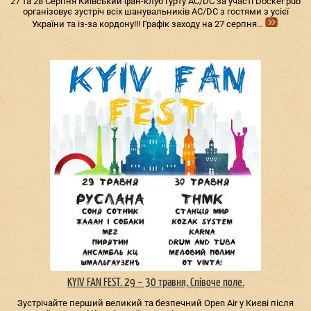
27 та 28 Серпня Київський фан-клуб гурту AC/DС за участі Docker pub
організовує зустріч всіх шанувальників AC/DС з гостями з усієї
України та із-за кордону!!! Графік заходу на 27 серпня…
KYIV FAN FEST. 29 – 30 травня, Співоче поле.
Зустрічайте перший великий та безпечний Open Air у Києві після