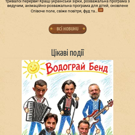
тривалої перерви! Кращі українськи зірки, розважальна програма з
ведучим, анімаційно-розважальна програма для дітей, оновлене
Співоче поле, свіже повітря, фуд та…
всі новини
Цікаві події