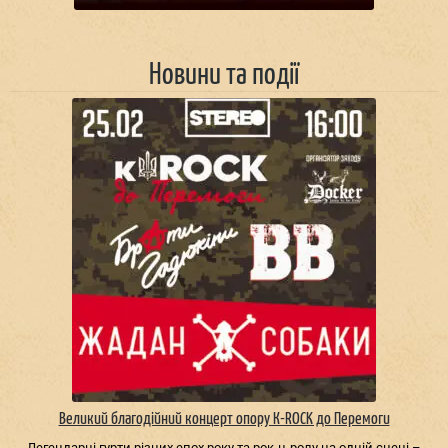
Новини та події
Великий благодійний концерт опору К-ROCK до Перемоги
Легендарні гурти різних епох року та рок-н-ролу на одній сцені –