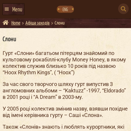
Skip
Skip
to
to
SEARCH
navigation
content
Menu
ENG
FOR:
Home
Афіша заходів
Слони
ГОЛОВНА
АФІША ЗАХОДІВ
Слони
КОНТАКТИ
Гурт «Слони» багатьом пітерцям знайомий по
культовому рокабіллі-клубу Money Honey, в якому
ПРО НАС
колектив служив близько 10 років під назвою
ГУРТИ
“Hoox Rhythm Kings”, ( “Hoox”)
ІВЕНТ-АГЕНЦІЯ ДОКЕР
За час свого творчого шляху гурт випустив 3
англомовних альбоми – “Kaktuzz” -1997, “Eldorado”
КЕЙТЕРИНГ
в 2001 році і “A Dream” в 2003-му.
НОВИНИ
У 2005 році колектив змінив назву, взявши похідне
від імені керівника гурту – Саші «Слона».
DOCKER ДРЕСС-КОД
Також «Слонів» знають і люблять курортники, які