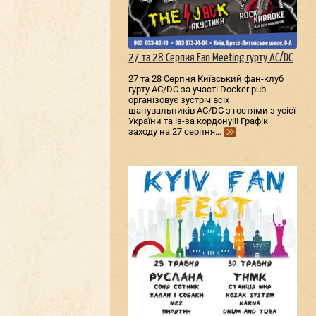
27 та 28 Серпня Fan Meeting гурту AC/DС
27 та 28 Серпня Київський фан-клуб
гурту AC/DС за участі Docker pub
організовує зустріч всіх
шанувальників AC/DС з гостями з усієї
України та із-за кордону!!! Графік
заходу на 27 серпня…