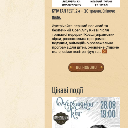
KYIV FAN FEST. 29 – 30 травня, Співоче
поле.
Зустрічайте перший великий та
безпечний Open Air у Києві після
тривалої перерви! Кращі українськи
зірки, розважальна програма з
ведучим, анімаційно-розважальна
програма для дітей, оновлене Співоче
поле, свіже повітря, фуд та…
всі новини
Цікаві події