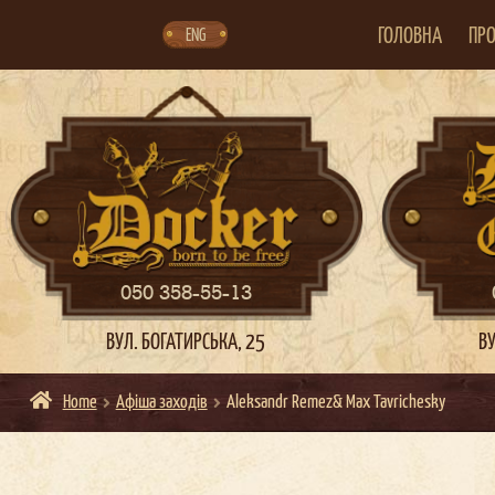
Skip
Skip
to
to
navigation
content
ГОЛОВНА
ПРО
ENG
050 358-55-13
ВУЛ. БОГАТИРСЬКА, 25
ВУ
Home
Афіша заходів
Aleksandr Remez& Max Tavrichesky