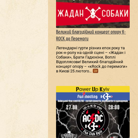
Великий благодійний концерт опору К-
ROCK до Перемоги
Легендарні гурти різних епох року та
рок-н-ролу на одній сцені – «Жадан і
Собаки», Брати Гадюкіни, Воплі
Відоплясови! Великий благодійний
концерт опору – «кRock до перемоги»
в Києві 25 лютого…