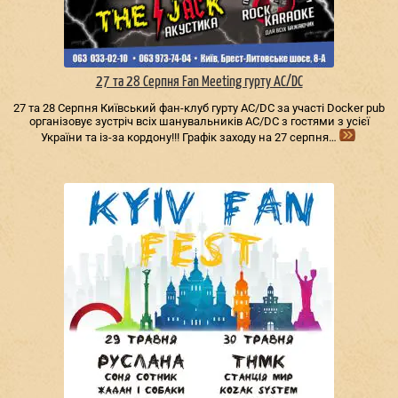
27 та 28 Серпня Fan Meeting гурту AC/DС
27 та 28 Серпня Київський фан-клуб гурту AC/DС за участі Docker pub
організовує зустріч всіх шанувальників AC/DС з гостями з усієї
України та із-за кордону!!! Графік заходу на 27 серпня…