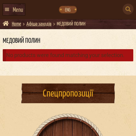
Skip
Skip
to
to
SEARCH
navigation
content
Menu
ENG
FOR:
Home
Афіша заходів
МЕДОВИЙ ПОЛИН
ГОЛОВНА
АФІША ЗАХОДІВ
МЕДОВИЙ ПОЛИН
КОНТАКТИ
No products were found matching your selection.
ПРО НАС
ГУРТИ
ІВЕНТ-АГЕНЦІЯ ДОКЕР
Спецпропозиції
КЕЙТЕРИНГ
НОВИНИ
DOCKER ДРЕСС-КОД