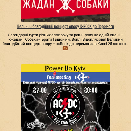
Великий благодійний концерт опору К-ROCK до Перемоги
Легендарні гурти різних епох року та рок-н-ролу на одній сцені –
«Жадан і Собаки», Брати Гадюкіни, Воплі Відоплясови! Великий
благодійний концерт опору – «кRock до перемоги» в Києві 25 лютого…