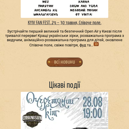
KYIV FAN FEST. 29 – 30 травня, Співоче поле.
Зустрічайте перший великий та безпечний Open Air у Києві після
тривалої перерви! Кращі українськи зірки, розважальна програма з
ведучим, анімаційно-розважальна програма для дітей, оновлене
Співоче поле, свіже повітря, фуд та…
всі новини
Цікаві події