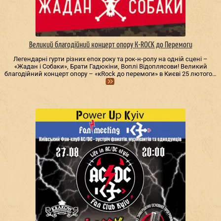
Великий благодійний концерт опору К-ROCK до Перемоги
Легендарні гурти різних епох року та рок-н-ролу на одній сцені –
«Жадан і Собаки», Брати Гадюкіни, Воплі Відоплясови! Великий
благодійний концерт опору – «кRock до перемоги» в Києві 25 лютого…