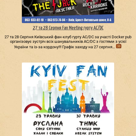
27 та 28 Серпня Fan Meeting гурту AC/DС
27 та 28 Серпня Київський фан-клуб гурту AC/DС за участі Docker pub
організовує зустріч всіх шанувальників AC/DС з гостями з усієї
України та із-за кордону!!! Графік заходу на 27 серпня…