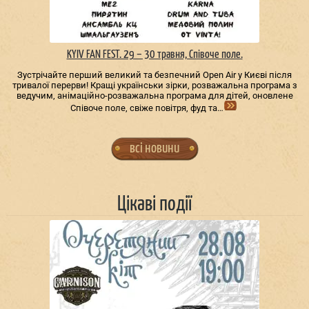
KYIV FAN FEST. 29 – 30 травня, Співоче поле.
Зустрічайте перший великий та безпечний Open Air у Києві після
тривалої перерви! Кращі українськи зірки, розважальна програма з
ведучим, анімаційно-розважальна програма для дітей, оновлене
Співоче поле, свіже повітря, фуд та…
всі новини
Цікаві події