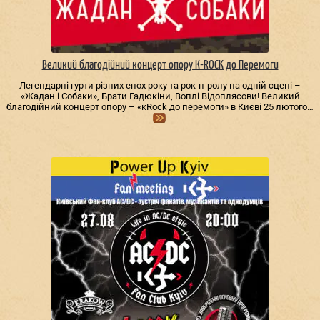
Великий благодійний концерт опору К-ROCK до Перемоги
Легендарні гурти різних епох року та рок-н-ролу на одній сцені –
«Жадан і Собаки», Брати Гадюкіни, Воплі Відоплясови! Великий
благодійний концерт опору – «кRock до перемоги» в Києві 25 лютого…