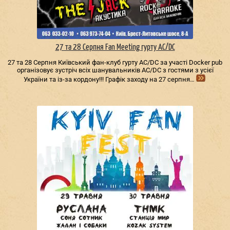
27 та 28 Серпня Fan Meeting гурту AC/DС
27 та 28 Серпня Київський фан-клуб гурту AC/DС за участі Docker pub
організовує зустріч всіх шанувальників AC/DС з гостями з усієї
України та із-за кордону!!! Графік заходу на 27 серпня…