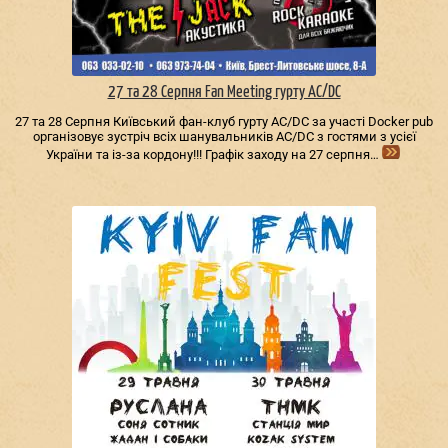
27 та 28 Серпня Fan Meeting гурту AC/DС
27 та 28 Серпня Київський фан-клуб гурту AC/DС за участі Docker pub
організовує зустріч всіх шанувальників AC/DС з гостями з усієї
України та із-за кордону!!! Графік заходу на 27 серпня…