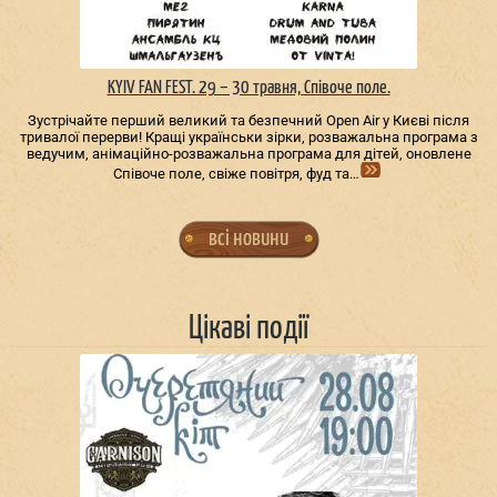
KYIV FAN FEST. 29 – 30 травня, Співоче поле.
Зустрічайте перший великий та безпечний Open Air у Києві після
тривалої перерви! Кращі українськи зірки, розважальна програма з
ведучим, анімаційно-розважальна програма для дітей, оновлене
Співоче поле, свіже повітря, фуд та…
всі новини
Цікаві події