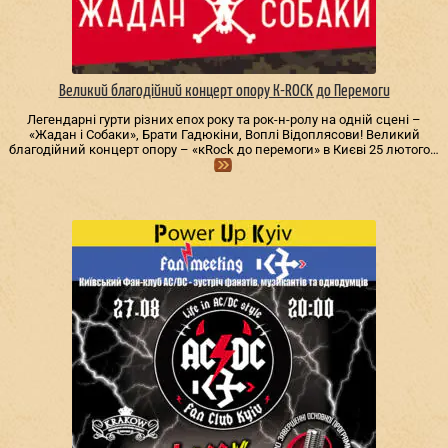
Великий благодійний концерт опору К-ROCK до Перемоги
Легендарні гурти різних епох року та рок-н-ролу на одній сцені –
«Жадан і Собаки», Брати Гадюкіни, Воплі Відоплясови! Великий
благодійний концерт опору – «кRock до перемоги» в Києві 25 лютого…