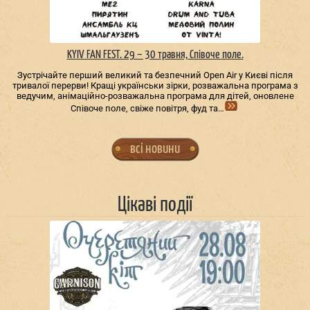
KYIV FAN FEST. 29 – 30 травня, Співоче поле.
Зустрічайте перший великий та безпечний Open Air у Києві після
тривалої перерви! Кращі українськи зірки, розважальна програма з
ведучим, анімаційно-розважальна програма для дітей, оновлене
Співоче поле, свіже повітря, фуд та…
всі новини
Цікаві події