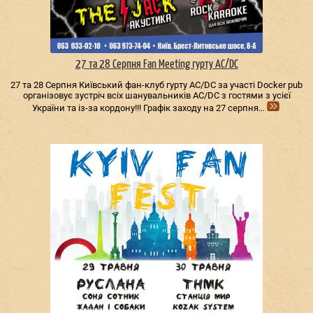
27 та 28 Серпня Fan Meeting гурту AC/DС
27 та 28 Серпня Київський фан-клуб гурту AC/DС за участі Docker pub
організовує зустріч всіх шанувальників AC/DС з гостями з усієї
України та із-за кордону!!! Графік заходу на 27 серпня…