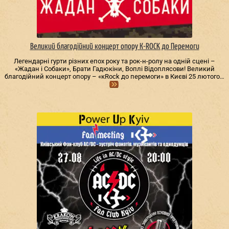
Великий благодійний концерт опору К-ROCK до Перемоги
Легендарні гурти різних епох року та рок-н-ролу на одній сцені –
«Жадан і Собаки», Брати Гадюкіни, Воплі Відоплясови! Великий
благодійний концерт опору – «кRock до перемоги» в Києві 25 лютого…