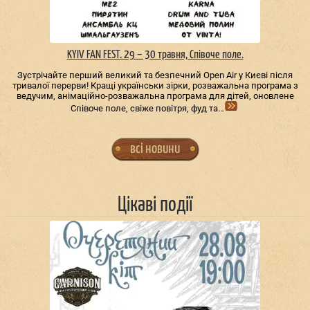
KYIV FAN FEST. 29 – 30 травня, Співоче поле.
Зустрічайте перший великий та безпечний Open Air у Києві після
тривалої перерви! Кращі українськи зірки, розважальна програма з
ведучим, анімаційно-розважальна програма для дітей, оновлене
Співоче поле, свіже повітря, фуд та…
всі новини
Цікаві події