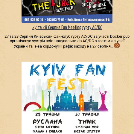
27 та 28 Серпня Fan Meeting гурту AC/DС
27 та 28 Серпня Київський фан-клуб гурту AC/DС за участі Docker pub
організовує зустріч всіх шанувальників AC/DС з гостями з усієї
України та із-за кордону!!! Графік заходу на 27 серпня…