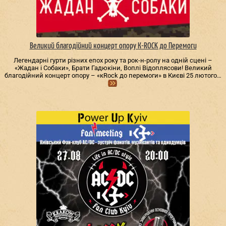
Великий благодійний концерт опору К-ROCK до Перемоги
Легендарні гурти різних епох року та рок-н-ролу на одній сцені –
«Жадан і Собаки», Брати Гадюкіни, Воплі Відоплясови! Великий
благодійний концерт опору – «кRock до перемоги» в Києві 25 лютого…