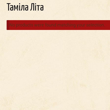
Таміла Літа
No products were found matching your selection.