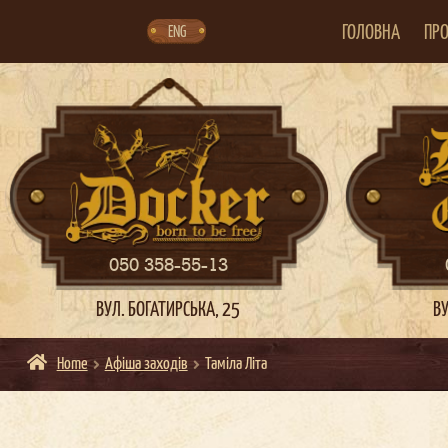
Skip
Skip
to
to
navigation
content
ГОЛОВНА
ПРО
ENG
050 358-55-13
ВУЛ. БОГАТИРСЬКА, 25
ВУ
Home
Афіша заходів
Таміла Літа