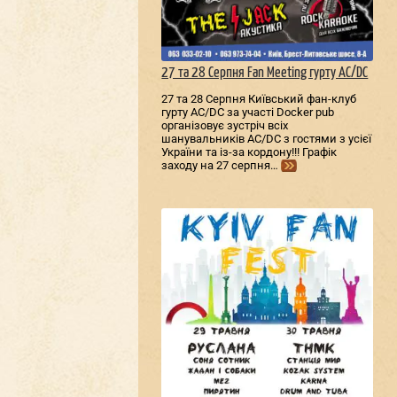
27 та 28 Серпня Fan Meeting гурту AC/DС
27 та 28 Серпня Київський фан-клуб
гурту AC/DС за участі Docker pub
організовує зустріч всіх
шанувальників AC/DС з гостями з усієї
України та із-за кордону!!! Графік
заходу на 27 серпня…