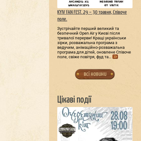
KYIV FAN FEST. 29 – 30 травня, Співоче
поле.
Зустрічайте перший великий та
безпечний Open Air у Києві після
тривалої перерви! Кращі українськи
зірки, розважальна програма з
ведучим, анімаційно-розважальна
програма для дітей, оновлене Співоче
поле, свіже повітря, фуд та…
всі новини
Цікаві події