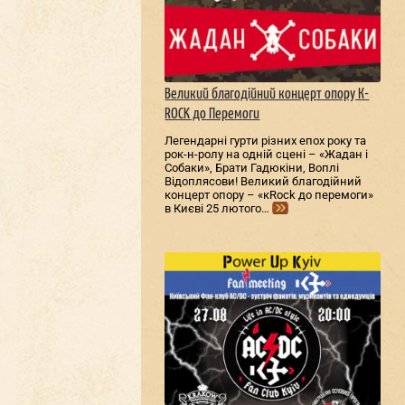
Великий благодійний концерт опору К-
ROCK до Перемоги
Легендарні гурти різних епох року та
рок-н-ролу на одній сцені – «Жадан і
Собаки», Брати Гадюкіни, Воплі
Відоплясови! Великий благодійний
концерт опору – «кRock до перемоги»
в Києві 25 лютого…