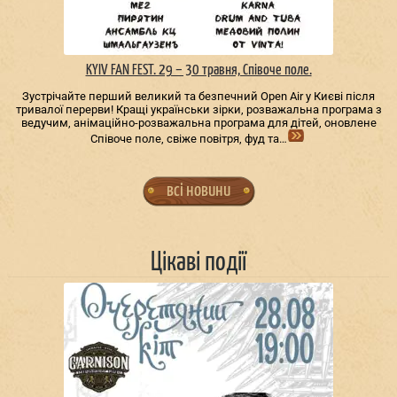
KYIV FAN FEST. 29 – 30 травня, Співоче поле.
Зустрічайте перший великий та безпечний Open Air у Києві після
тривалої перерви! Кращі українськи зірки, розважальна програма з
ведучим, анімаційно-розважальна програма для дітей, оновлене
Співоче поле, свіже повітря, фуд та…
всі новини
Цікаві події