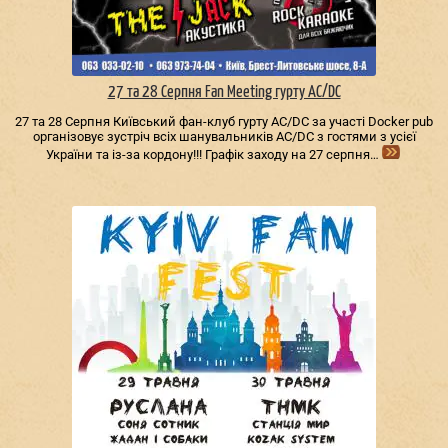
27 та 28 Серпня Fan Meeting гурту AC/DС
27 та 28 Серпня Київський фан-клуб гурту AC/DС за участі Docker pub
організовує зустріч всіх шанувальників AC/DС з гостями з усієї
України та із-за кордону!!! Графік заходу на 27 серпня…