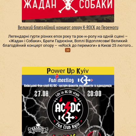
Великий благодійний концерт опору К-ROCK до Перемоги
Легендарні гурти різних епох року та рок-н-ролу на одній сцені –
«Жадан і Собаки», Брати Гадюкіни, Воплі Відоплясови! Великий
благодійний концерт опору – «кRock до перемоги» в Києві 25 лютого…