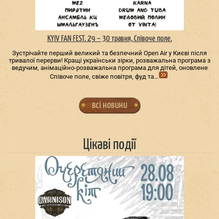
KYIV FAN FEST. 29 – 30 травня, Співоче поле.
Зустрічайте перший великий та безпечний Open Air у Києві після
тривалої перерви! Кращі українськи зірки, розважальна програма з
ведучим, анімаційно-розважальна програма для дітей, оновлене
Співоче поле, свіже повітря, фуд та…
всі новини
Цікаві події