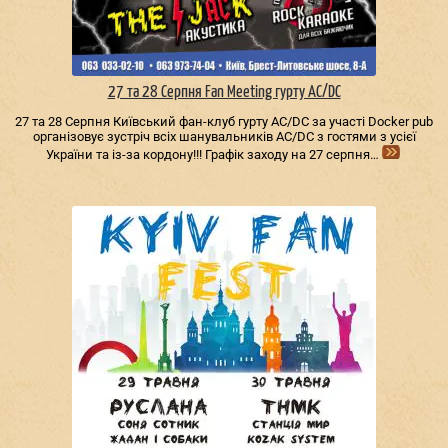
27 та 28 Серпня Fan Meeting гурту AC/DС
27 та 28 Серпня Київський фан-клуб гурту AC/DС за участі Docker pub
організовує зустріч всіх шанувальників AC/DС з гостями з усієї
України та із-за кордону!!! Графік заходу на 27 серпня…