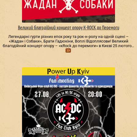
Великий благодійний концерт опору К-ROCK до Перемоги
Легендарні гурти різних епох року та рок-н-ролу на одній сцені –
«Жадан і Собаки», Брати Гадюкіни, Воплі Відоплясови! Великий
благодійний концерт опору – «кRock до перемоги» в Києві 25 лютого…