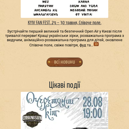
KYIV FAN FEST. 29 – 30 травня, Співоче поле.
Зустрічайте перший великий та безпечний Open Air у Києві після
тривалої перерви! Кращі українськи зірки, розважальна програма з
ведучим, анімаційно-розважальна програма для дітей, оновлене
Співоче поле, свіже повітря, фуд та…
всі новини
Цікаві події