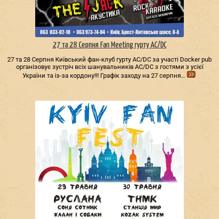
27 та 28 Серпня Fan Meeting гурту AC/DС
27 та 28 Серпня Київський фан-клуб гурту AC/DС за участі Docker pub
організовує зустріч всіх шанувальників AC/DС з гостями з усієї
України та із-за кордону!!! Графік заходу на 27 серпня…