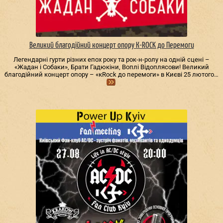
Великий благодійний концерт опору К-ROCK до Перемоги
Легендарні гурти різних епох року та рок-н-ролу на одній сцені –
«Жадан і Собаки», Брати Гадюкіни, Воплі Відоплясови! Великий
благодійний концерт опору – «кRock до перемоги» в Києві 25 лютого…