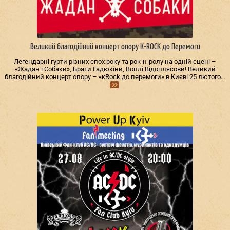
Великий благодійний концерт опору К-ROCK до Перемоги
Легендарні гурти різних епох року та рок-н-ролу на одній сцені –
«Жадан і Собаки», Брати Гадюкіни, Воплі Відоплясови! Великий
благодійний концерт опору – «кRock до перемоги» в Києві 25 лютого…