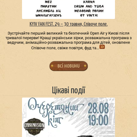
KYIV FAN FEST. 29 – 30 травня, Співоче поле.
Зустрічайте перший великий та безпечний Open Air у Києві після
тривалої перерви! Кращі українськи зірки, розважальна програма з
ведучим, анімаційно-розважальна програма для дітей, оновлене
Співоче поле, свіже повітря, фуд та…
всі новини
Цікаві події