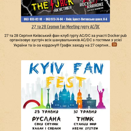
27 та 28 Серпня Fan Meeting гурту AC/DС
27 та 28 Серпня Київський фан-клуб гурту AC/DС за участі Docker pub
організовує зустріч всіх шанувальників AC/DС з гостями з усієї
України та із-за кордону!!! Графік заходу на 27 серпня…