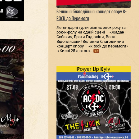
Великий благодійний концерт опору К-
ROCK до Перемоги
Легендарні гурти різних епох року та
рок-н-ролу на одній сцені – «Жадан і
Собаки», Брати Гадюкіни, Воплі
Відоплясови! Великий благодійний
концерт опору – «кRock до перемоги»
в Києві 25 лютого…