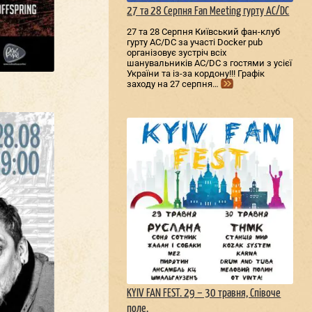
27 та 28 Серпня Fan Meeting гурту AC/DС
27 та 28 Серпня Київський фан-клуб
гурту AC/DС за участі Docker pub
організовує зустріч всіх
шанувальників AC/DС з гостями з усієї
України та із-за кордону!!! Графік
заходу на 27 серпня…
KYIV FAN FEST. 29 – 30 травня, Співоче
поле.