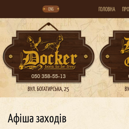
Skip
Skip
to
to
navigation
content
ГОЛОВНА
ПРО
ENG
050 358-55-13
ВУЛ. БОГАТИРСЬКА, 25
ВУ
Афіша заходів