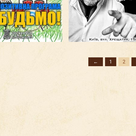
←
1
2