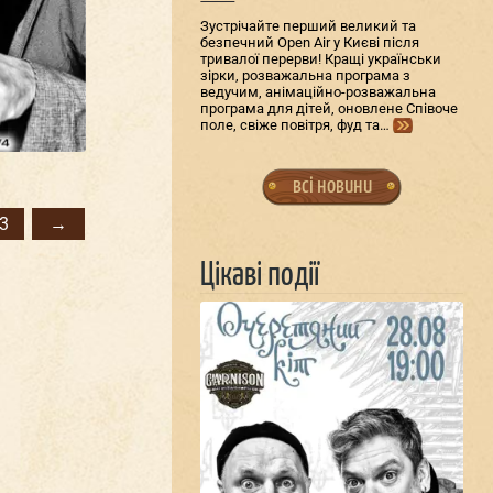
Зустрічайте перший великий та
безпечний Open Air у Києві після
тривалої перерви! Кращі українськи
зірки, розважальна програма з
ведучим, анімаційно-розважальна
програма для дітей, оновлене Співоче
поле, свіже повітря, фуд та…
всі новини
3
→
Цікаві події