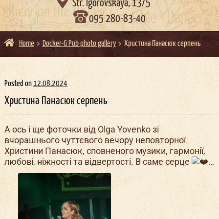

Str. Igorovskaya, 13/5
095 280-83-40
Home
Docker-G Pub photo gallery
Христина Панасюк серпень
Posted on
12.08.2024
Христина Панасюк серпень
А ось і ще фоточки від Olga Yovenko зі
вчорашнього чуттєвого вечору неповторної
Христини Панасюк, сповненого музики, гармонії,
любові, ніжності та відвертості. В саме серце
…