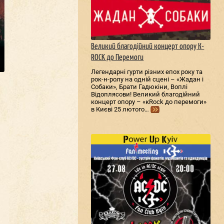
Великий благодійний концерт опору К-
ROCK до Перемоги
Легендарні гурти різних епох року та
рок-н-ролу на одній сцені – «Жадан і
Собаки», Брати Гадюкіни, Воплі
Відоплясови! Великий благодійний
концерт опору – «кRock до перемоги»
в Києві 25 лютого…