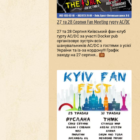
27 та 28 Серпня Fan Meeting гурту AC/DС
27 та 28 Серпня Київський фан-клуб
гурту AC/DС за участі Docker pub
організовує зустріч всіх
шанувальників AC/DС з гостями з усієї
України та із-за кордону!!! Графік
заходу на 27 серпня…