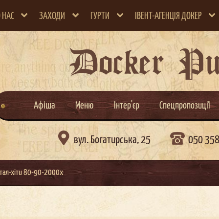
 НАС
ЗАХОДИ
ГУРТИ
ІВЕНТ-АГЕНЦІЯ ДОКЕР
Docker P
Афіша
Меню
Інтер'єр
Спецпропозиції

вул. Богатирська, 25
050 35
метал-хіти 80-90-2000х