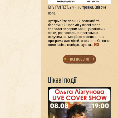
KYIV FAN FEST. 29 – 30 травня, Співоче
поле.
Зустрічайте перший великий та
безпечний Open Air у Києві після
тривалої перерви! Кращі українськи
зірки, розважальна програма з
ведучим, анімаційно-розважальна
програма для дітей, оновлене Співоче
поле, свіже повітря, фуд та…
всі новини
Цікаві події