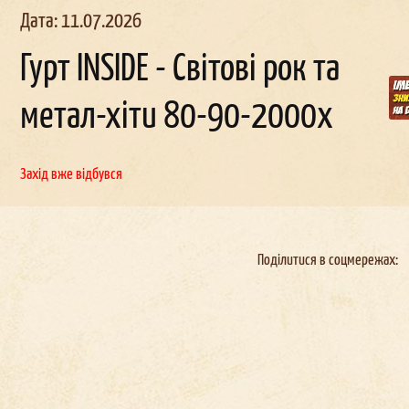
Дата: 11.07.2026
Гурт INSIDE - Світові рок та
метал-хіти 80-90-2000х
льчи
ик в
Корпоратив в
День
наро
д
женн
окерах
Докерах
Захід вже відбувся
Поділитися в соцмережах: