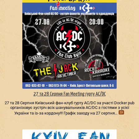
27 та 28 Серпня Fan Meeting гурту AC/DС
27 та 28 Серпня Київський фан-клуб гурту AC/DС за участі Docker pub
організовує зустріч всіх шанувальників AC/DС з гостями з усієї
України та із-за кордону!!! Графік заходу на 27 серпня…