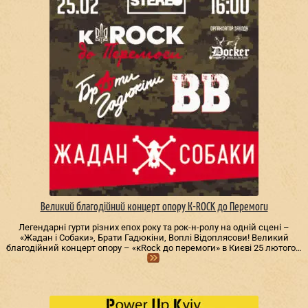
Великий благодійний концерт опору К-ROCK до Перемоги
Легендарні гурти різних епох року та рок-н-ролу на одній сцені –
«Жадан і Собаки», Брати Гадюкіни, Воплі Відоплясови! Великий
благодійний концерт опору – «кRock до перемоги» в Києві 25 лютого…