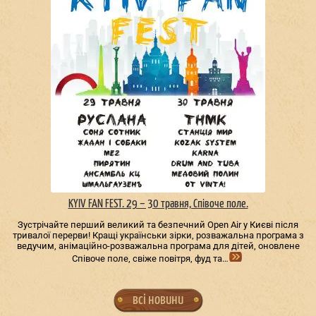
KYIV FAN FEST. 29 – 30 травня, Співоче поле.
Зустрічайте перший великий та безпечний Open Air у Києві після
тривалої перерви! Кращі українськи зірки, розважальна програма з
ведучим, анімаційно-розважальна програма для дітей, оновлене
Співоче поле, свіже повітря, фуд та…
всі новини