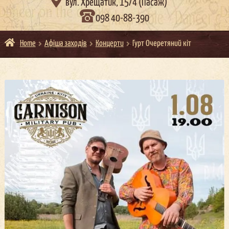

вул. Хрещатик, 15/4 (Пасаж)
098 40-88-390
Home
Афіша заходів
Концерти
Гурт Очеретяний кіт