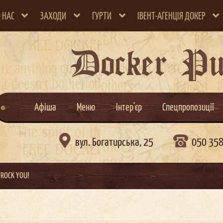
 НАС
ЗАХОДИ
ГУРТИ
ІВЕНТ-АГЕНЦІЯ ДОКЕР
Docker P
Афіша
Меню
Інтер'єр
Спецпропозиції

вул. Богатирська, 25
050 35
 ROCK YOU!