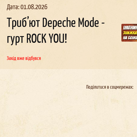
Дата: 01.08.2026
Триб’ют Depeche Mode -
гурт ROCK YOU!
льчи
ик в
Корпоратив в
День
наро
д
женн
окерах
Докерах
Захід вже відбувся
Поділитися в соцмережах: