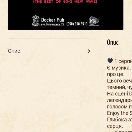
Опис
Опис
1 серпн
Є музика,
про це.
Цього веч
темний, ч
На сцені 
легендарн
голосом п
Enjoy the S
Глибока а
серця.