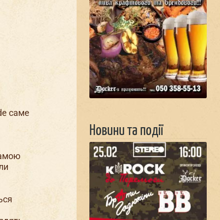
de саме
Новини та події
рамою
ли
ься