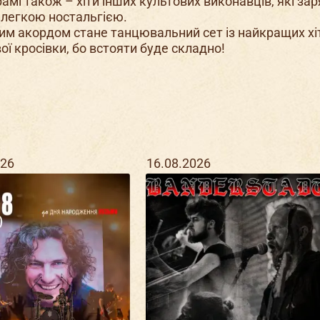
амі також – хіти інших культових виконавців, які за
 легкою ностальгією.
им акордом стане танцювальний сет із найкращих хіт
вої кросівки, бо встояти буде складно!
026
16.08.2026