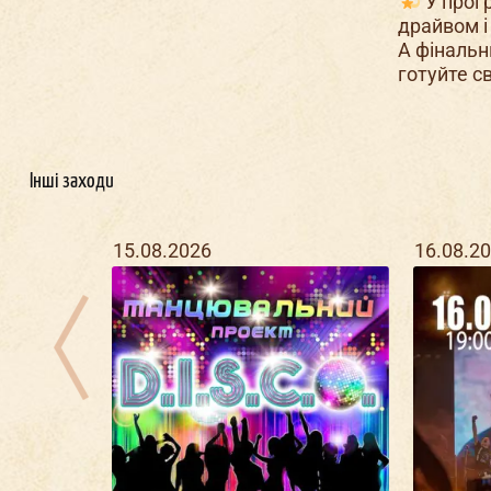
У прогр
драйвом і
А фінальн
готуйте с
Інші заходи
15.08.2026
16.08.2