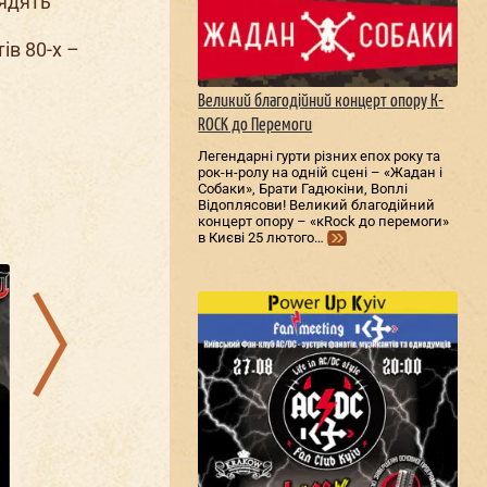
рядять
ів 80-х –
Великий благодійний концерт опору К-
ROCK до Перемоги
Легендарні гурти різних епох року та
рок-н-ролу на одній сцені – «Жадан і
Собаки», Брати Гадюкіни, Воплі
Відоплясови! Великий благодійний
концерт опору – «кRock до перемоги»
в Києві 25 лютого…
25.08.2026
30.08.2026