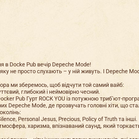
я в Docke Pub вечір Depeche Mode!
 яку не просто слухають – у ній живуть. І Depeche Mo
ора ми зберемось, щоб відчути той самий вайб:
уттєвий, глибокий і неймовірно чесний.
Docker Pub Гурт ROCK YOU із потужною триб’ют-прог
их Depeche Mode, де прозвучать головні хіти, що ста
околінь:
ilence, Personal Jesus, Precious, Policy of Truth та інші.
тмосфера, харизма, впізнаваний саунд, який торкаєт