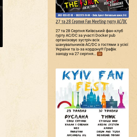
27 та 28 Серпня Fan Meeting гурту AC/DС
27 та 28 Серпня Київський фан-клуб
гурту AC/DС за участі Docker pub
організовує зустріч всіх
шанувальників AC/DС з гостями з усієї
України та із-за кордону!!! Графік
заходу на 27 серпня…