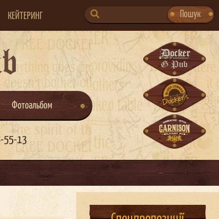
SEARCH
Пошук
КЕЙТЕРИНГ
FOR:
ub
Фотоальбом
8-55-13