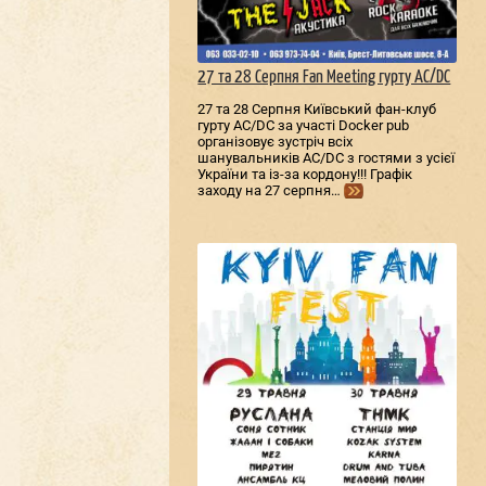
27 та 28 Серпня Fan Meeting гурту AC/DС
27 та 28 Серпня Київський фан-клуб
гурту AC/DС за участі Docker pub
організовує зустріч всіх
шанувальників AC/DС з гостями з усієї
України та із-за кордону!!! Графік
заходу на 27 серпня…