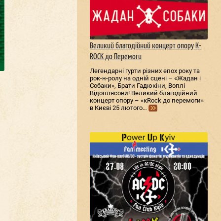
Великий благодійний концерт опору К-
ROCK до Перемоги
Легендарні гурти різних епох року та
рок-н-ролу на одній сцені – «Жадан і
Собаки», Брати Гадюкіни, Воплі
Відоплясови! Великий благодійний
концерт опору – «кRock до перемоги»
в Києві 25 лютого…