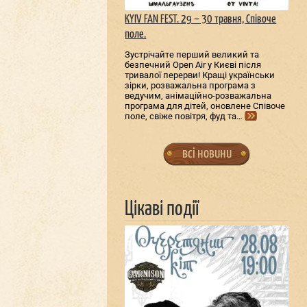
KYIV FAN FEST. 29 – 30 травня, Співоче
поле.
Зустрічайте перший великий та
безпечний Open Air у Києві після
тривалої перерви! Кращі українськи
зірки, розважальна програма з
ведучим, анімаційно-розважальна
програма для дітей, оновлене Співоче
поле, свіже повітря, фуд та…
всі новини
Цікаві події