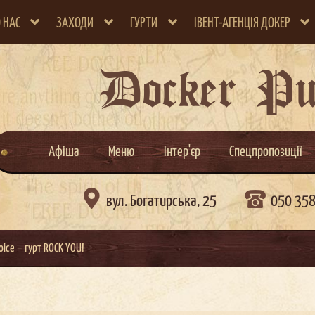
 НАС
ЗАХОДИ
ГУРТИ
ІВЕНТ-АГЕНЦІЯ ДОКЕР
Docker P
Афіша
Меню
Інтер'єр
Спецпропозиції

вул. Богатирська, 25
050 35
oice – гурт ROCK YOU!