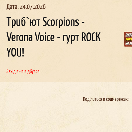
Дата: 24.07.2026
Триб`ют Scorpions -
Verona Voice - гурт ROCK
льчи
ик в
Корпоратив в
День
наро
д
YOU!
женн
окерах
Докерах
Захід вже відбувся
Поділитися в соцмережах: