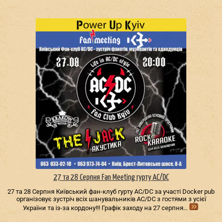
27 та 28 Серпня Fan Meeting гурту AC/DС
27 та 28 Серпня Київський фан-клуб гурту AC/DС за участі Docker pub
організовує зустріч всіх шанувальників AC/DС з гостями з усієї
України та із-за кордону!!! Графік заходу на 27 серпня…