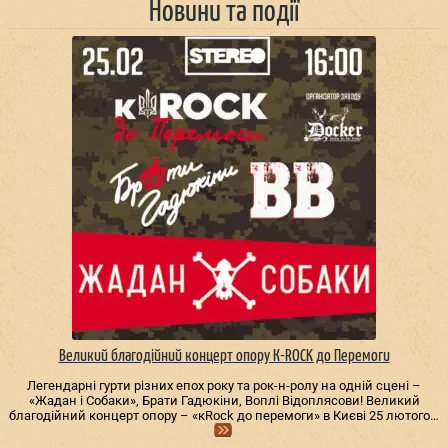
Новини та події
Великий благодійний концерт опору К-ROCK до Перемоги
Легендарні гурти різних епох року та рок-н-ролу на одній сцені –
«Жадан і Собаки», Брати Гадюкіни, Воплі Відоплясови! Великий
благодійний концерт опору – «кRock до перемоги» в Києві 25 лютого…