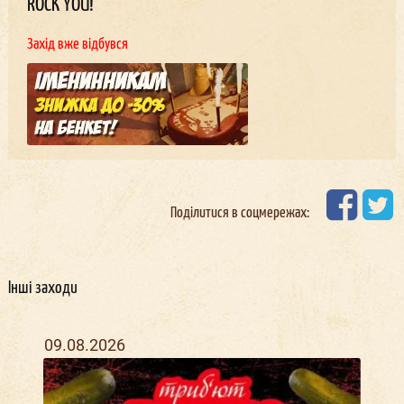
ROCK YOU!
Захід вже відбувся
Поділитися в соцмережах:
Інші заходи
09.08.2026
13