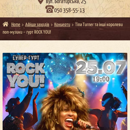

вул. Богатирська, 25
050 358-55-13
Home
Афіша заходів
Концерти
Tina Turner та інші королеви
поп-музики – гурт ROCK YOU!