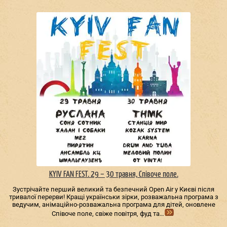
KYIV FAN FEST. 29 – 30 травня, Співоче поле.
Зустрічайте перший великий та безпечний Open Air у Києві після
тривалої перерви! Кращі українськи зірки, розважальна програма з
ведучим, анімаційно-розважальна програма для дітей, оновлене
Співоче поле, свіже повітря, фуд та…