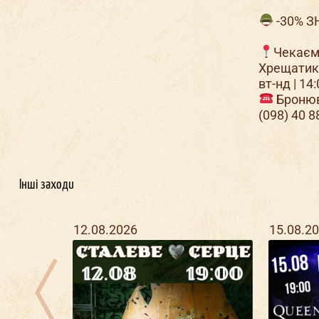
-30% З
⠀
Чекаємо
Хрещатик
вт-нд | 14
Бронюв
(098) 40 8
Інші заходи
12.08.2026
15.08.2