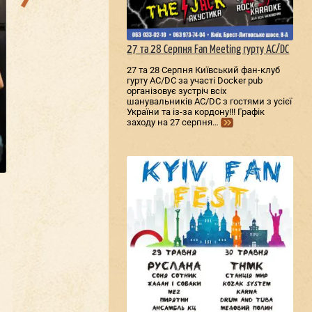
27 та 28 Серпня Fan Meeting гурту AC/DС
27 та 28 Серпня Київський фан-клуб
гурту AC/DС за участі Docker pub
організовує зустріч всіх
шанувальників AC/DС з гостями з усієї
України та із-за кордону!!! Графік
заходу на 27 серпня…