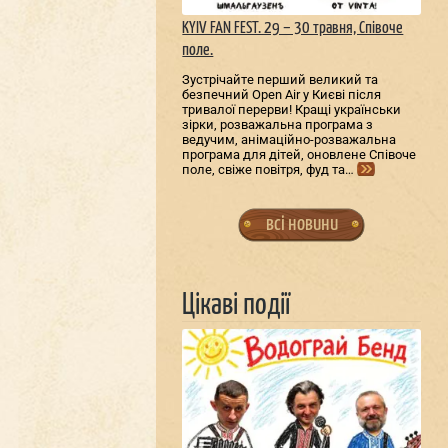
KYIV FAN FEST. 29 – 30 травня, Співоче
поле.
Зустрічайте перший великий та
безпечний Open Air у Києві після
тривалої перерви! Кращі українськи
зірки, розважальна програма з
ведучим, анімаційно-розважальна
програма для дітей, оновлене Співоче
поле, свіже повітря, фуд та…
всі новини
Цікаві події