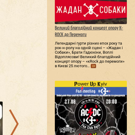
Великий благодійний концерт опору К-
ROCK до Перемоги
Легендарні гурти різних епох року та
рок-н-ролу на одній сцені – «Жадан і
Собаки», Брати Гадюкіни, Воплі
Відоплясови! Великий благодійний
концерт опору – «кRock до перемоги»
в Києві 25 лютого…
09.08.2026
15.08.2026