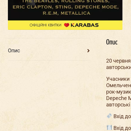
Опис
Опис
20 червня
авторськи
Учасники 
Омельченк
рок-музики
Depeche Mo
авторські 
Вхід до
Вхід до