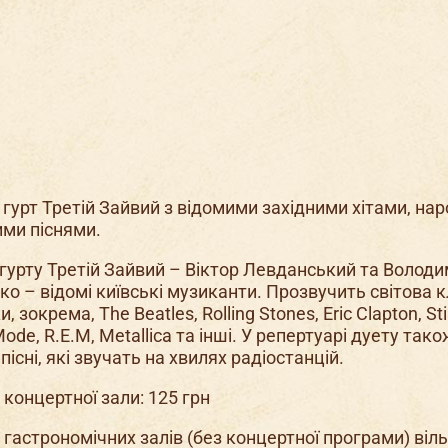
 гурт Третій Зайвий з відомими західними хітами, на
ми піснями.
гурту Третій Зайвий – Віктор Левданський та Волод
о – відомі київські музиканти. Прозвучить світова 
, зокрема, The Beatles, Rolling Stones, Eric Clapton, Sti
de, R.E.M, Metallica та інші. У репертуарі дуету тако
пісні, які звучать на хвилях радіостанцій.
 концертної зали: 125 грн
 гастрономічних залів (без концертної програми) віл