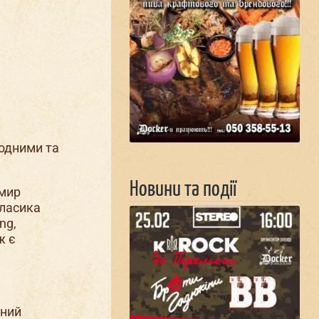
родними та
Новини та події
имир
класика
ng,
ж є
ьний