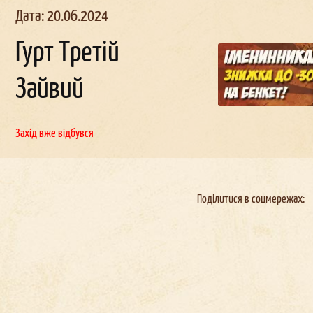
Дата: 20.06.2024
Гурт Третій
Зайвий
Зни
жка
до
дня
наро
д
Корпоративні
захо
ві
ження
ди
Захід вже відбувся
Garnison.
Garnison
G
Поділитися в соцмережах: