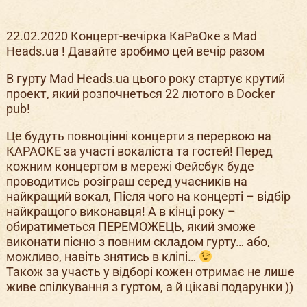
22.02.2020 Концерт-вечірка КаРаОке з Mad
Heads.ua ! Давайте зробимо цей вечір разом
В гурту Mad Heads.ua цього року стартує крутий
проект, який розпочнеться 22 лютого в Docker
pub!
Це будуть повноцінні концерти з перервою на
КАРАОКЕ за участі вокаліста та гостей! Перед
кожним концертом в мережі Фейсбук буде
проводитись розіграш серед учасників на
найкращий вокал, Після чого на концерті – відбір
найкращого виконавця! А в кінці року –
обиратиметься ПЕРЕМОЖЕЦЬ, який зможе
виконати пісню з повним складом гурту… або,
можливо, навіть знятись в кліпі…
Також за участь у відборі кожен отримає не лише
живе спілкування з гуртом, а й цікаві подарунки ))