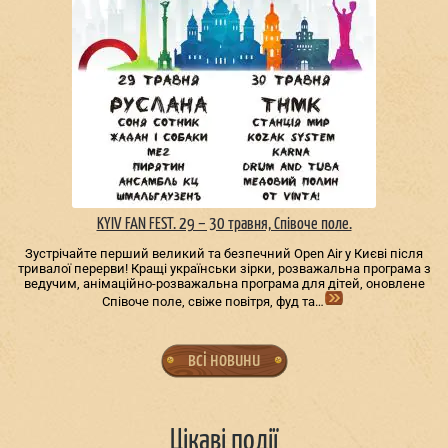
KYIV FAN FEST. 29 – 30 травня, Співоче поле.
Зустрічайте перший великий та безпечний Open Air у Києві після
тривалої перерви! Кращі українськи зірки, розважальна програма з
ведучим, анімаційно-розважальна програма для дітей, оновлене
Співоче поле, свіже повітря, фуд та…
всі новини
Цікаві події