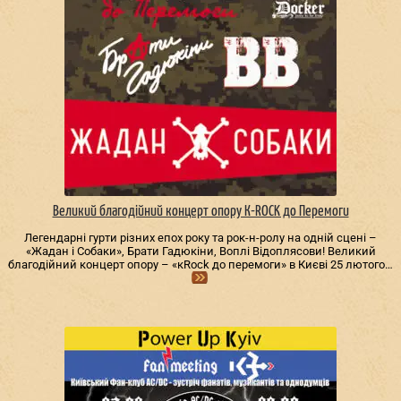
Великий благодійний концерт опору К-ROCK до Перемоги
Легендарні гурти різних епох року та рок-н-ролу на одній сцені –
«Жадан і Собаки», Брати Гадюкіни, Воплі Відоплясови! Великий
благодійний концерт опору – «кRock до перемоги» в Києві 25 лютого…