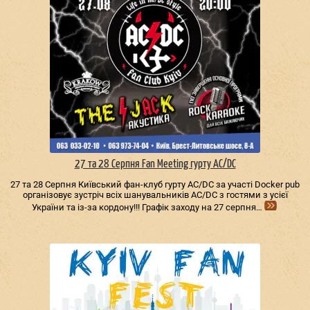
27 та 28 Серпня Fan Meeting гурту AC/DС
27 та 28 Серпня Київський фан-клуб гурту AC/DС за участі Docker pub
організовує зустріч всіх шанувальників AC/DС з гостями з усієї
України та із-за кордону!!! Графік заходу на 27 серпня…