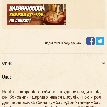
Поділитися в соцмережах:
Опис
Опис
Навіть закоренілі сноби та зануди не всидять під
їхні бойовики «Дарма я наївся цибулі», «Рок-н-рол
для черепах», «Бабина тумба», «Дриґ-тин-димба»,