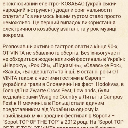
ексклюзивний електро- КОЗАБАС (український
народний інструмент) додали оригінальності і
сплутати їх з якимось іншим гуртом стало просто
неможливо. Це перший випадок використання
електричного козабасу взагалі, та у рок-музиці
зокрема.
Розпочавши активно гастролювати з кінця 90-х,
OT VINTA не збавляють обертів. Без їхньої участі
не обходиться жоден великий фестиваль в Україні:
«Нівроку», «Рок Січ», «Підкамінь», «Славське Рок»,
«Захід», «Бандерштат» та інші. В останні роки OT
VINTA також є частими гостями в Європі –
украбілли грали в Словаччині на фесті Hodokvas, в
Голандії на Zwarte Cross Fest, Lowlands, були
хедлайнерами Visagino Country в Литві та Campus
Fest в Німеччині, а в Польщі стали єдиним
представником від України на одному із
найбільших міжнародних фестивалів Європи –
“Sopot ТOP OF THE TOP” в 2012 році. На “Sopot ТOP