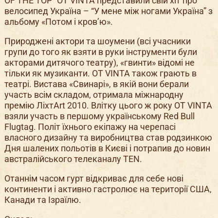
OF THE TOP” OT VINTA представили свій хіт про
велосипед Україна – “У мене між ногами Україна” з
альбому «Потом і кров’ю».
Природжені актори та шоумени (всі учасники
групи до того як взяти в руки інструменти були
акторами дитячого театру), «гвинти» відомі не
тільки як музиканти. OT VINTA також грають в
театрі. Вистава «Свинарі», в якій вони берали
участь всім складом, отримала міжнародну
премію ЛіхтArt 2010. Влітку цього ж року OT VINTA
взяли участь в першому українському Red Bull
Flugtag. Політ їхнього екіпажу на черепасі
власного дизайну та виробництва став родзинкою
Дня шалених польотів в Києві і потрапив до новин
австралійського телеканалу TEN.
Отаннім часом гурт відкриває для себе нові
континенти і активно гастролює на території США,
Канади та Ізраїлю.