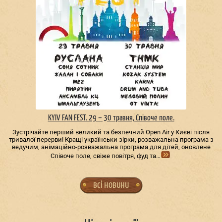
KYIV FAN FEST. 29 – 30 травня, Співоче поле.
Зустрічайте перший великий та безпечний Open Air у Києві після
тривалої перерви! Кращі українськи зірки, розважальна програма з
ведучим, анімаційно-розважальна програма для дітей, оновлене
Співоче поле, свіже повітря, фуд та…
всі новини