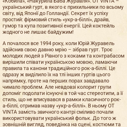
«Кобила», «Накурила Баба Журавля». OT VINTA –
український гурт, в якого є прихильники по всьому
світу, від Японії до Голландії. Секрет їх успіху
простий: фірмовий стиль «укр-а-біллі», драйв,
гумор та купа позитивної енергії. Цей коктейль
жодного не лишає байдужим!
А почалося все 1994 року, коли Юрій Журавель
здійснив свою давню мрію – зібрав гурт. Троє
молодих людей з Рівного з коками та контрабасом
вирішили співати українською мовою, ламаючи
правила та канони традиційного рок-а-біллі. Це
одразу ж виділило їх на тлі інших гуртів цього
напрямку, проте на перших порах завдавало
чимало проблем. Але невдовзі колорит групи
допоміг подолати існуючі в той час стереотипи, а її
стиль, що не вписувався в рамки класичного рок-
а-біллі, отримав назву «укр-а-біллі». В ньому OT
VINTA замість звичного кантрі сміливо почали
використовувати український фольк. До того ж
зовнішній вигляд, поведінка на сцені, костюми та