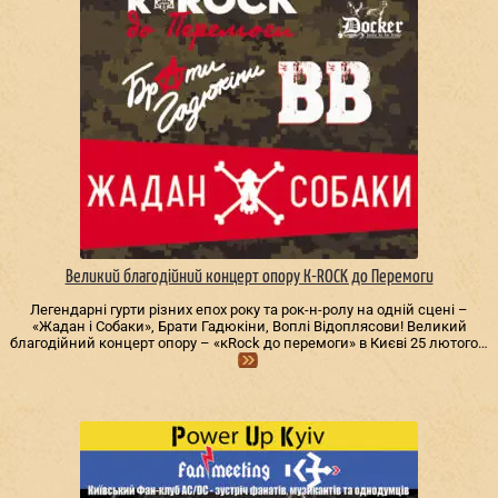
Великий благодійний концерт опору К-ROCK до Перемоги
Легендарні гурти різних епох року та рок-н-ролу на одній сцені –
«Жадан і Собаки», Брати Гадюкіни, Воплі Відоплясови! Великий
благодійний концерт опору – «кRock до перемоги» в Києві 25 лютого…