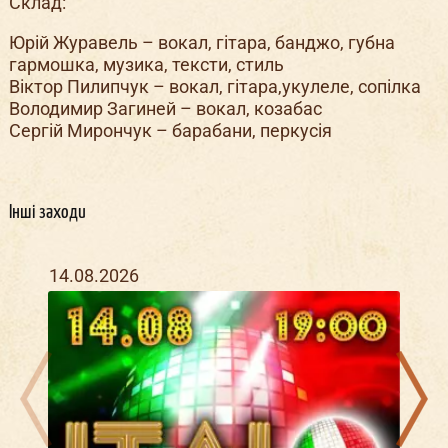
Склад:
Юрій Журавель – вокал, гітара, банджо, губна
гармошка, музика, тексти, стиль
Віктор Пилипчук – вокал, гітара,укулеле, сопілка
Володимир Загиней – вокал, козабас
Сергій Мирончук – барабани, перкусія
Інші заходи
14.08.2026
15