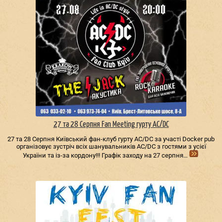
27 та 28 Серпня Fan Meeting гурту AC/DС
27 та 28 Серпня Київський фан-клуб гурту AC/DС за участі Docker pub
організовує зустріч всіх шанувальників AC/DС з гостями з усієї
України та із-за кордону!!! Графік заходу на 27 серпня…