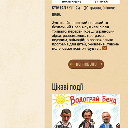
KYIV FAN FEST. 29 – 30 травня, Співоче
поле.
Зустрічайте перший великий та
безпечний Open Air у Києві після
тривалої перерви! Кращі українськи
зірки, розважальна програма з
ведучим, анімаційно-розважальна
програма для дітей, оновлене Співоче
поле, свіже повітря, фуд та…
всі новини
Цікаві події