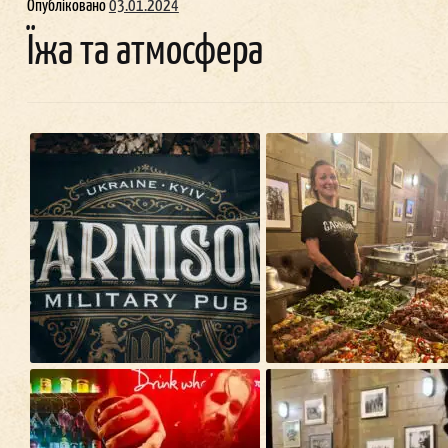
Опубліковано
03.01.2024
Їжа та атмосфера
Корп
з
G