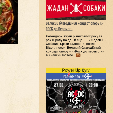
Великий благодійний концерт опору К-
ROCK до Перемоги
Легендарні гурти різних епох року та
рок-н-ролу на одній сцені – «Жадан і
Собаки», Брати Гадюкіни, Воплі
Відоплясови! Великий благодійний
концерт опору – «кRock до перемоги»
в Києві 25 лютого…