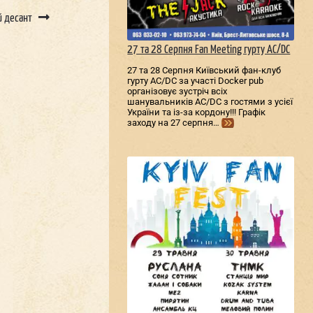
й десант
27 та 28 Серпня Fan Meeting гурту AC/DС
27 та 28 Серпня Київський фан-клуб
гурту AC/DС за участі Docker pub
організовує зустріч всіх
шанувальників AC/DС з гостями з усієї
України та із-за кордону!!! Графік
заходу на 27 серпня…