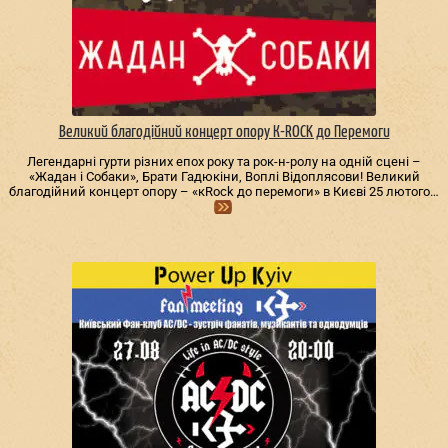
Великий благодійний концерт опору К-ROCK до Перемоги
Легендарні гурти різних епох року та рок-н-ролу на одній сцені –
«Жадан і Собаки», Брати Гадюкіни, Воплі Відоплясови! Великий
благодійний концерт опору – «кRock до перемоги» в Києві 25 лютого…