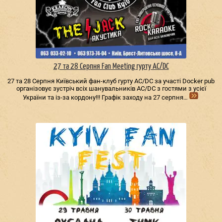
27 та 28 Серпня Fan Meeting гурту AC/DС
27 та 28 Серпня Київський фан-клуб гурту AC/DС за участі Docker pub
організовує зустріч всіх шанувальників AC/DС з гостями з усієї
України та із-за кордону!!! Графік заходу на 27 серпня…