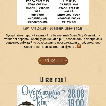
KYIV FAN FEST. 29 – 30 травня, Співоче поле.
Зустрічайте перший великий та безпечний Open Air у Києві після
тривалої перерви! Кращі українськи зірки, розважальна програма з
ведучим, анімаційно-розважальна програма для дітей, оновлене
Співоче поле, свіже повітря, фуд та…
всі новини
Цікаві події