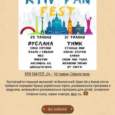
KYIV FAN FEST. 29 – 30 травня, Співоче поле.
Зустрічайте перший великий та безпечний Open Air у Києві після
тривалої перерви! Кращі українськи зірки, розважальна програма з
ведучим, анімаційно-розважальна програма для дітей, оновлене
Співоче поле, свіже повітря, фуд та…
всі новини