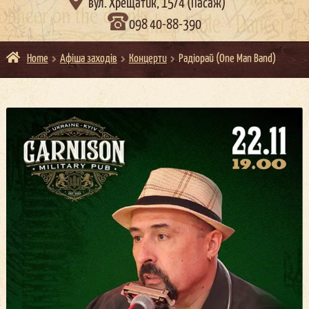

вул. Хрещатик, 15/4 (Пасаж)
098 40-88-390
Home
Афіша заходів
Концерти
Радіорай (One Man Band)