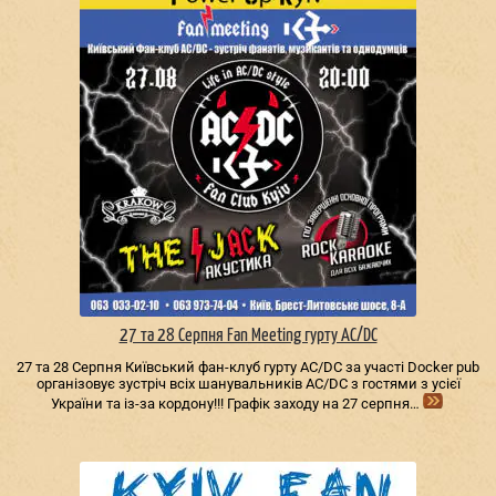
27 та 28 Серпня Fan Meeting гурту AC/DС
27 та 28 Серпня Київський фан-клуб гурту AC/DС за участі Docker pub
організовує зустріч всіх шанувальників AC/DС з гостями з усієї
України та із-за кордону!!! Графік заходу на 27 серпня…