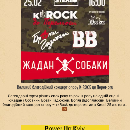
Великий благодійний концерт опору К-ROCK до Перемоги
Легендарні гурти різних епох року та рок-н-ролу на одній сцені –
«Жадан і Собаки», Брати Гадюкіни, Воплі Відоплясови! Великий
благодійний концерт опору – «кRock до перемоги» в Києві 25 лютого…