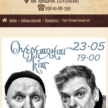

вул. Хрещатик, 15/4 (Пасаж)
098 40-88-390
Home
Афіша заходів
Концерти
Гурт Очеретяний кіт