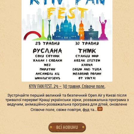
KYIV FAN FEST. 29 – 30 травня, Співоче поле.
Зустрічайте перший великий та безпечний Open Air у Києві після
тривалої перерви! Кращі українськи зірки, розважальна програма з
ведучим, анімаційно-розважальна програма для дітей, оновлене
Співоче поле, свіже повітря, фуд та…
всі новини