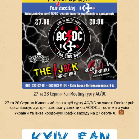
27 та 28 Серпня Fan Meeting гурту AC/DС
27 та 28 Серпня Київський фан-клуб гурту AC/DС за участі Docker pub
організовує зустріч всіх шанувальників AC/DС з гостями з усієї
України та із-за кордону!!! Графік заходу на 27 серпня…