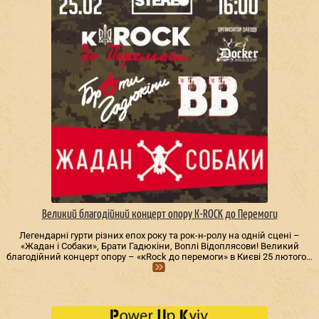
Великий благодійний концерт опору К-ROCK до Перемоги
Легендарні гурти різних епох року та рок-н-ролу на одній сцені –
«Жадан і Собаки», Брати Гадюкіни, Воплі Відоплясови! Великий
благодійний концерт опору – «кRock до перемоги» в Києві 25 лютого…