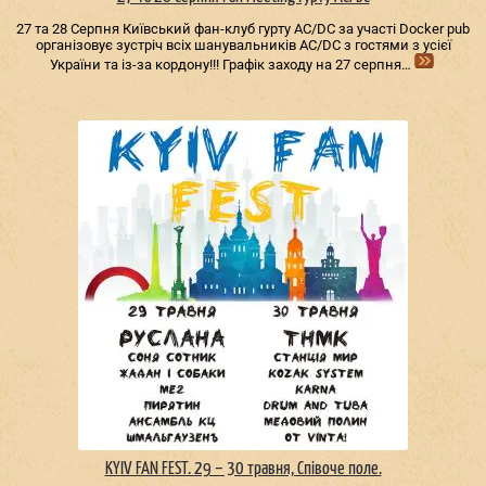
27 та 28 Серпня Київський фан-клуб гурту AC/DС за участі Docker pub
організовує зустріч всіх шанувальників AC/DС з гостями з усієї
України та із-за кордону!!! Графік заходу на 27 серпня…
KYIV FAN FEST. 29 – 30 травня, Співоче поле.