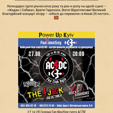
Легендарні гурти різних епох року та рок-н-ролу на одній сцені –
«Жадан і Собаки», Брати Гадюкіни, Воплі Відоплясови! Великий
благодійний концерт опору – «кRock до перемоги» в Києві 25 лютого…
27 та 28 Серпня Fan Meeting гурту AC/DС