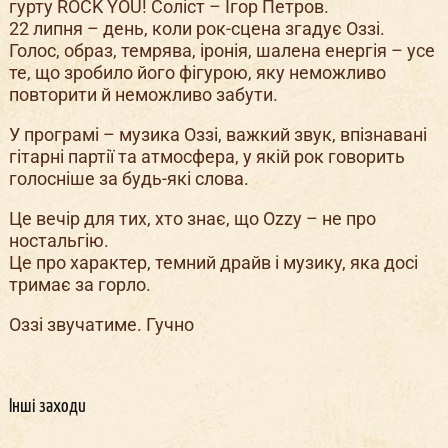
гурту ROCK YOU! Соліст – Ігор Петров.
22 липня – день, коли рок-сцена згадує Оззі.
Голос, образ, темрява, іронія, шалена енергія – усе
те, що зробило його фігурою, яку неможливо
повторити й неможливо забути.
У програмі – музика Оззі, важкий звук, впізнавані
гітарні партії та атмосфера, у якій рок говорить
голосніше за будь-які слова.
Це вечір для тих, хто знає, що Ozzy – не про
ностальгію.
Це про характер, темний драйв і музику, яка досі
тримає за горло.
Оззі звучатиме. Гучно
Інші заходи