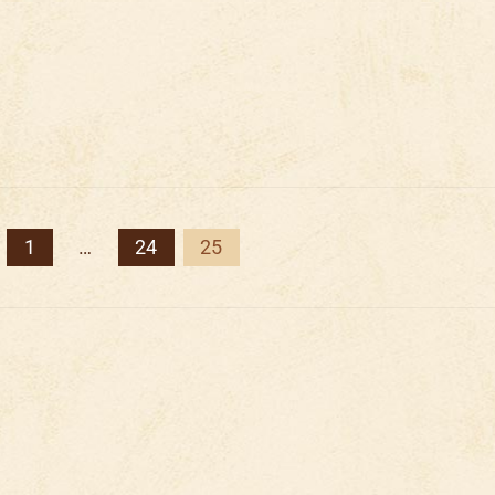
Posts
pagination
1
…
24
25