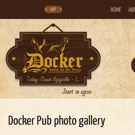
Skip
Skip
to
to
navigation
content
HOME
AB
УКР
Today: Ольга Лізгунова - L...
Start in 19:00
Docker Pub photo gallery