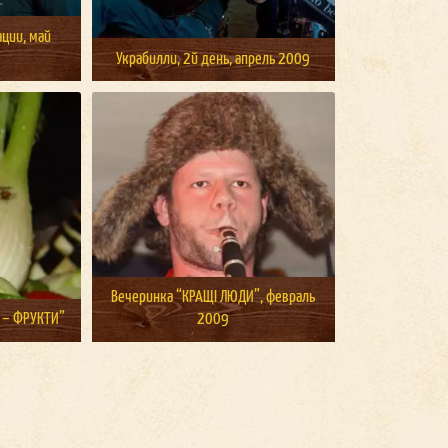
ции, май
Украбилли, 2й день, апрель 2009
Вечеринка “КРАЩІ ЛЮДИ”, февраль
І – ФРУКТИ”
2009