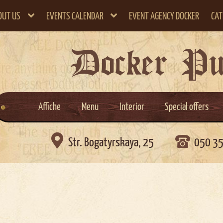
OUT US
EVENTS CALENDAR
EVENT AGENCY DOCKER
CAT
Docker P
Affiche
Menu
Interior
Special offers

Str. Bogatyrskaya, 25
050 3