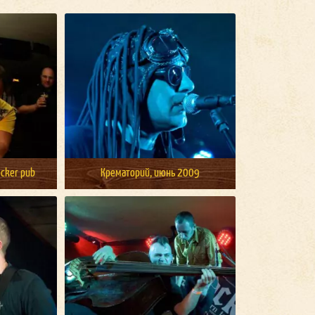
cker pub
Крематорий, июнь 2009