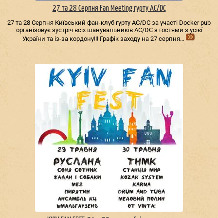
27 та 28 Серпня Fan Meeting гурту AC/DС
27 та 28 Серпня Київський фан-клуб гурту AC/DС за участі Docker pub
організовує зустріч всіх шанувальників AC/DС з гостями з усієї
України та із-за кордону!!! Графік заходу на 27 серпня…