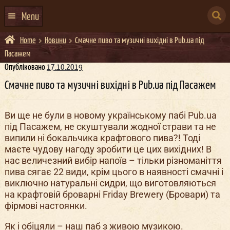
Skip
Skip
to
to
SEARCH
navigation
content
Menu
FOR:
Home
Новини
Смачне пиво та музичні вихідні в Pub.ua під
ГОЛОВНА
Пасажем
АФІША ЗАХОДІВ
Опубліковано
17.10.2019
Смачне пиво та музичні вихідні в Pub.ua під Пасажем
КОНТАКТИ
ПРО НАС
Ви ще не були в новому українському пабі Pub.ua
під Пасажем, не скуштували жодної страви та не
ГУРТИ
випили ні бокальчика крафтового пива?! Тоді
ІВЕНТ-АГЕНЦІЯ ДОКЕР
маєте чудову нагоду зробити це цих вихідних! В
нас величезний вибір напоїв – тільки різноманіття
КЕЙТЕРИНГ
пива сягає 22 види, крім цього в наявності смачні і
виключно натуральні сидри, що виготовляються
НОВИНИ
на крафтовій броварні Friday Brewery (Бровари) та
фірмові настоянки.
DOCKER ДРЕСС-КОД
Як і обіцяли – наш паб з живою музикою.