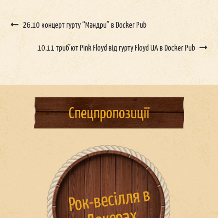
Post
navigation
26.10 концерт гурту “Мандри” в Docker Pub
10.11 триб’ют Pink Floyd від гурту Floyd UA в Docker Pub
Спецпропозиції
Рок-весі
л
ля в
Докера
ла
д
н
к
це
Де
нь
аро
д
же
н