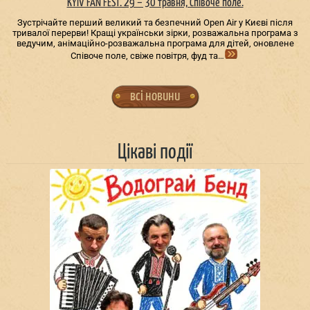
KYIV FAN FEST. 29 – 30 травня, Співоче поле.
Зустрічайте перший великий та безпечний Open Air у Києві після
тривалої перерви! Кращі українськи зірки, розважальна програма з
ведучим, анімаційно-розважальна програма для дітей, оновлене
Співоче поле, свіже повітря, фуд та…
всі новини
Цікаві події