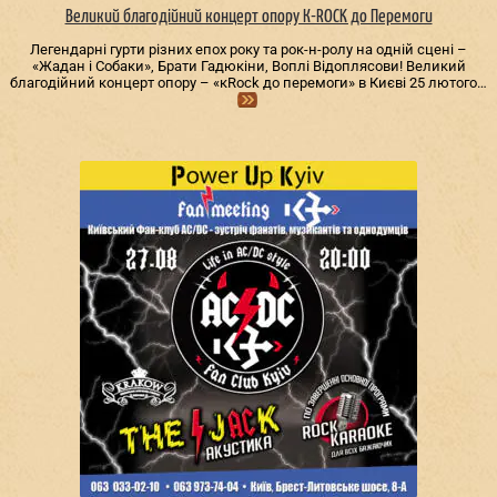
Великий благодійний концерт опору К-ROCK до Перемоги
Легендарні гурти різних епох року та рок-н-ролу на одній сцені –
«Жадан і Собаки», Брати Гадюкіни, Воплі Відоплясови! Великий
благодійний концерт опору – «кRock до перемоги» в Києві 25 лютого…