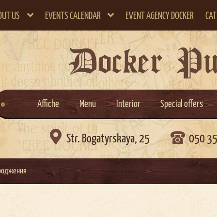
OUT US
EVENTS CALENDAR
EVENT AGENCY DOCKER
CAT
Docker P
Affiche
Menu
Interior
Special offers

Str. Bogatyrskaya, 25
050 3
ародження