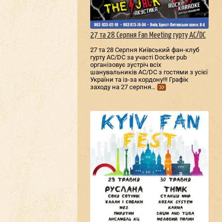
27 та 28 Серпня Fan Meeting гурту AC/DС
27 та 28 Серпня Київський фан-клуб
гурту AC/DС за участі Docker pub
організовує зустріч всіх
шанувальників AC/DС з гостями з усієї
України та із-за кордону!!! Графік
заходу на 27 серпня…