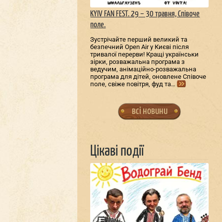
KYIV FAN FEST. 29 – 30 травня, Співоче
поле.
Зустрічайте перший великий та
безпечний Open Air у Києві після
тривалої перерви! Кращі українськи
зірки, розважальна програма з
ведучим, анімаційно-розважальна
програма для дітей, оновлене Співоче
поле, свіже повітря, фуд та…
всі новини
Цікаві події