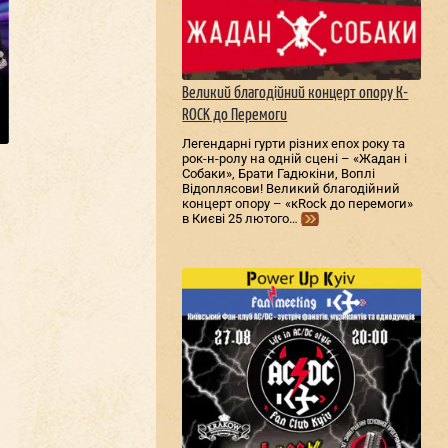
Великий благодійний концерт опору К-
ROCK до Перемоги
Легендарні гурти різних епох року та
рок-н-ролу на одній сцені – «Жадан і
Собаки», Брати Гадюкіни, Воплі
Відоплясови! Великий благодійний
концерт опору – «кRock до перемоги»
в Києві 25 лютого…