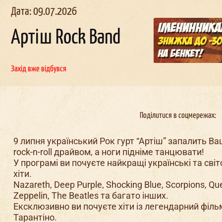
Дата: 09.07.2026
Артіш Rock Band
Захід вже відбувся
льчи
ик в
Корпоратив в
День
наро
д
женн
окерах
Докерах
Поділитися в соцмережах:
9 липня український Рок гурт “Артіш” запалить Ва
rock-n-roll драйвом, а ноги підніме танцювати!
У програмі ви почуєте найкращі українські та світ
хіти.
Nazareth, Deep Purple, Shocking Blue, Scorpions, Qu
Zeppelin, The Beatles та багато інших.
Ексклюзивно ви почуєте хіти із легендарний філь
Тарантіно.