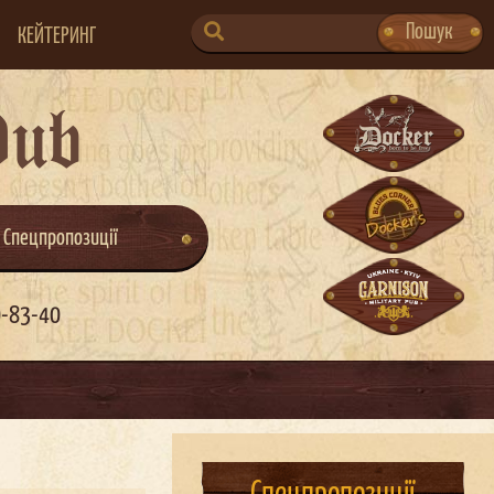
SEARCH
Пошук
КЕЙТЕРИНГ
FOR:
Pub
Спецпропозиції
0-83-40