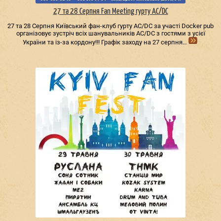
27 та 28 Серпня Fan Meeting гурту AC/DС
27 та 28 Серпня Київський фан-клуб гурту AC/DС за участі Docker pub
організовує зустріч всіх шанувальників AC/DС з гостями з усієї
України та із-за кордону!!! Графік заходу на 27 серпня…