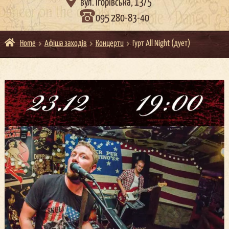

вул. Ігорівська, 13/5
095 280-83-40
Home
Афіша заходів
Концерти
Гурт All Night (дует)