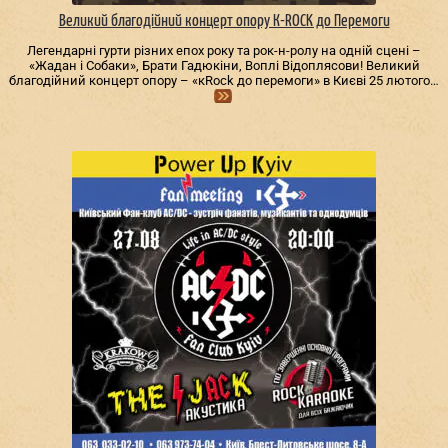
Великий благодійний концерт опору К-ROCK до Перемоги
Легендарні гурти різних епох року та рок-н-ролу на одній сцені –
«Жадан і Собаки», Брати Гадюкіни, Воплі Відоплясови! Великий
благодійний концерт опору – «кRock до перемоги» в Києві 25 лютого…