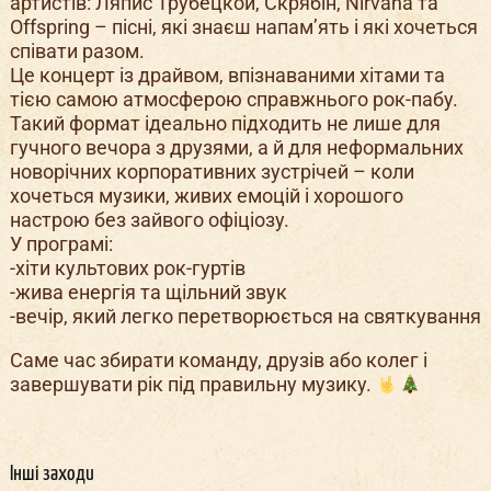
артистів: Ляпис Трубецкой, Скрябін, Nirvana та
Offspring – пісні, які знаєш напам’ять і які хочеться
співати разом.
Це концерт із драйвом, впізнаваними хітами та
тією самою атмосферою справжнього рок-пабу.
Такий формат ідеально підходить не лише для
гучного вечора з друзями, а й для неформальних
новорічних корпоративних зустрічей – коли
хочеться музики, живих емоцій і хорошого
настрою без зайвого офіціозу.
У програмі:
-хіти культових рок-гуртів
-жива енергія та щільний звук
-вечір, який легко перетворюється на святкування
Саме час збирати команду, друзів або колег і
завершувати рік під правильну музику.
Інші заходи