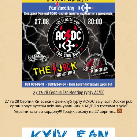
27 та 28 Серпня Fan Meeting гурту AC/DС
27 та 28 Серпня Київський фан-клуб гурту AC/DС за участі Docker pub
організовує зустріч всіх шанувальників AC/DС з гостями з усієї
України та із-за кордону!!! Графік заходу на 27 серпня…