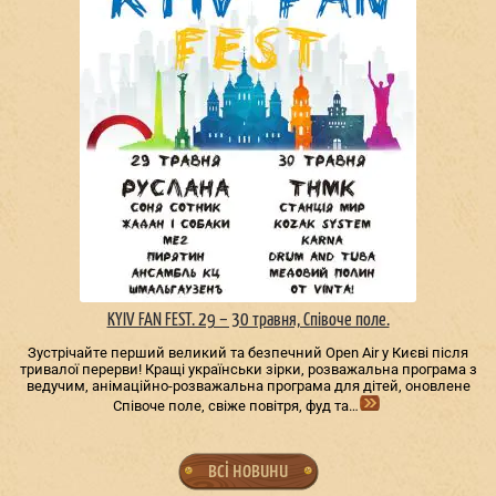
KYIV FAN FEST. 29 – 30 травня, Співоче поле.
Зустрічайте перший великий та безпечний Open Air у Києві після
тривалої перерви! Кращі українськи зірки, розважальна програма з
ведучим, анімаційно-розважальна програма для дітей, оновлене
Співоче поле, свіже повітря, фуд та…
всі новини