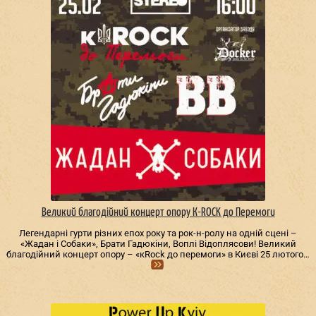
Великий благодійний концерт опору К-ROCK до Перемоги
Легендарні гурти різних епох року та рок-н-ролу на одній сцені –
«Жадан і Собаки», Брати Гадюкіни, Воплі Відоплясови! Великий
благодійний концерт опору – «кRock до перемоги» в Києві 25 лютого…