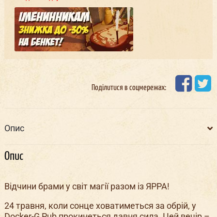
Поділитися в соцмережах:
Опис
Опис
Відчини брами у світ магії разом із ЯРРА!
24 травня, коли сонце ховатиметься за обрій, у
Docker-G Pub прокинеться давня сила. Цей вечір –