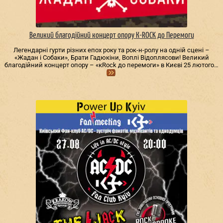
Великий благодійний концерт опору К-ROCK до Перемоги
Легендарні гурти різних епох року та рок-н-ролу на одній сцені –
«Жадан і Собаки», Брати Гадюкіни, Воплі Відоплясови! Великий
благодійний концерт опору – «кRock до перемоги» в Києві 25 лютого…