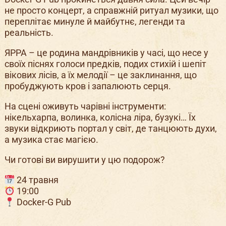
не просто концерт, а справжній ритуал музики, що
переплітає минуле й майбутнє, легенди та
реальність.
ЯРРА – це родина мандрівників у часі, що несе у
своїх піснях голоси предків, подих стихій і шепіт
вікових лісів, а їх мелодії – це заклинання, що
пробуджують кров і запалюють серця.
На сцені оживуть чарівні інструменти:
нікельхарпа, волинка, колісна ліра, бузукі… Їх
звуки відкриють портал у світ, де танцюють духи,
а музика стає магією.
Чи готові ви вирушити у цю подорож?
24 травня
19:00
Docker-G Pub