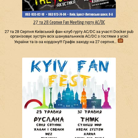
27 та 28 Серпня Fan Meeting гурту AC/DС
27 та 28 Серпня Київський фан-клуб гурту AC/DС за участі Docker pub
організовує зустріч всіх шанувальників AC/DС з гостями з усієї
України та із-за кордону!!! Графік заходу на 27 серпня…