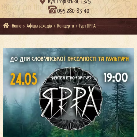

вул. Ігорівська, 13/5
095 280-83-40
Home
Афіша заходів
Концерти
Гурт ЯРРА