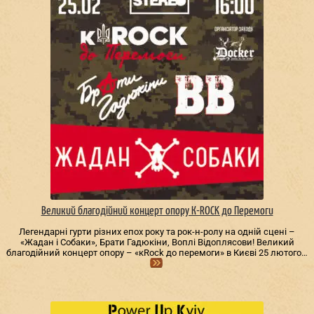
Великий благодійний концерт опору К-ROCK до Перемоги
Легендарні гурти різних епох року та рок-н-ролу на одній сцені –
«Жадан і Собаки», Брати Гадюкіни, Воплі Відоплясови! Великий
благодійний концерт опору – «кRock до перемоги» в Києві 25 лютого…