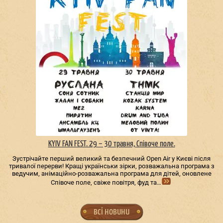
KYIV FAN FEST. 29 – 30 травня, Співоче поле.
Зустрічайте перший великий та безпечний Open Air у Києві після
тривалої перерви! Кращі українськи зірки, розважальна програма з
ведучим, анімаційно-розважальна програма для дітей, оновлене
Співоче поле, свіже повітря, фуд та…
всі новини