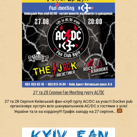
27 та 28 Серпня Fan Meeting гурту AC/DС
27 та 28 Серпня Київський фан-клуб гурту AC/DС за участі Docker pub
організовує зустріч всіх шанувальників AC/DС з гостями з усієї
України та із-за кордону!!! Графік заходу на 27 серпня…