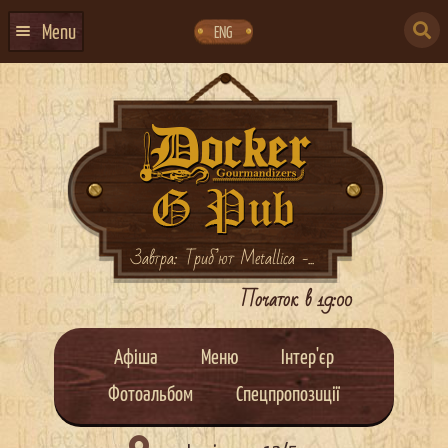
Skip
Skip
to
to
SEARCH
navigation
content
Menu
ENG
FOR:
ГОЛОВНА
АФІША ЗАХОДІВ
КОНТАКТИ
ПРО НАС
ГУРТИ
Завтра: Триб’ют Metallica -...
ІВЕНТ-АГЕНЦІЯ ДОКЕР
Початок в 19:00
КЕЙТЕРИНГ
Афіша
Меню
Інтер'єр
НОВИНИ
Фотоальбом
Спецпропозиції
DOCKER ДРЕСС-КОД