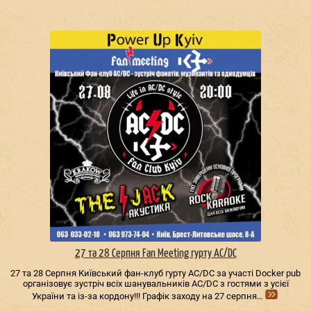
27 та 28 Серпня Fan Meeting гурту AC/DС
27 та 28 Серпня Київський фан-клуб гурту AC/DС за участі Docker pub
організовує зустріч всіх шанувальників AC/DС з гостями з усієї
України та із-за кордону!!! Графік заходу на 27 серпня…