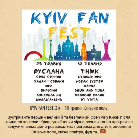
KYIV FAN FEST. 29 – 30 травня, Співоче поле.
Зустрічайте перший великий та безпечний Open Air у Києві після
тривалої перерви! Кращі українськи зірки, розважальна програма з
ведучим, анімаційно-розважальна програма для дітей, оновлене
Співоче поле, свіже повітря, фуд та…