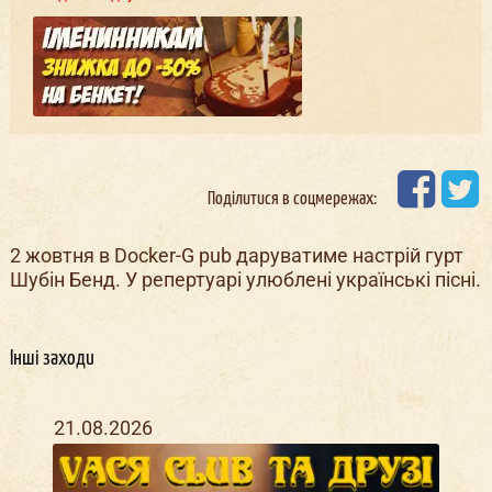
Поділитися в соцмережах:
2 жовтня в Docker-G pub даруватиме настрій гурт
Шубін Бенд. У репертуарі улюблені українські пісні.
Інші заходи
21.08.2026
29