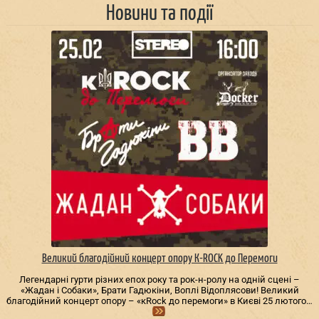
Новини та події
Великий благодійний концерт опору К-ROCK до Перемоги
Легендарні гурти різних епох року та рок-н-ролу на одній сцені –
«Жадан і Собаки», Брати Гадюкіни, Воплі Відоплясови! Великий
благодійний концерт опору – «кRock до перемоги» в Києві 25 лютого…