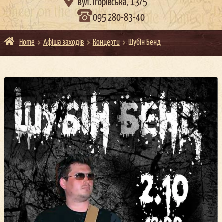

вул. Ігорівська, 13/5
095 280-83-40
Home
Афіша заходів
Концерти
Шубін Бенд