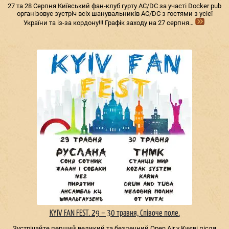
27 та 28 Серпня Київський фан-клуб гурту AC/DС за участі Docker pub
організовує зустріч всіх шанувальників AC/DС з гостями з усієї
України та із-за кордону!!! Графік заходу на 27 серпня…
KYIV FAN FEST. 29 – 30 травня, Співоче поле.
Зустрічайте перший великий та безпечний Open Air у Києві після