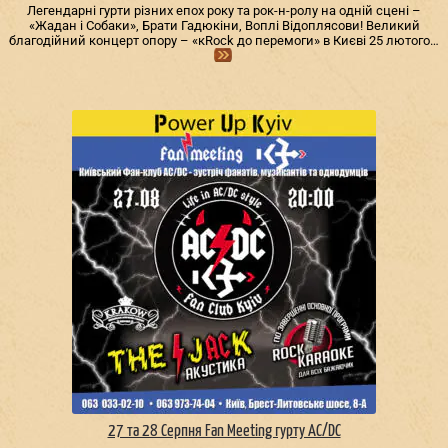
Легендарні гурти різних епох року та рок-н-ролу на одній сцені –
«Жадан і Собаки», Брати Гадюкіни, Воплі Відоплясови! Великий
благодійний концерт опору – «кRock до перемоги» в Києві 25 лютого…
27 та 28 Серпня Fan Meeting гурту AC/DС