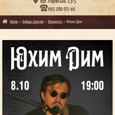

вул. Ігорівська, 13/5
095 280-83-40
Home
Афіша заходів
Концерти
Юхим Дим