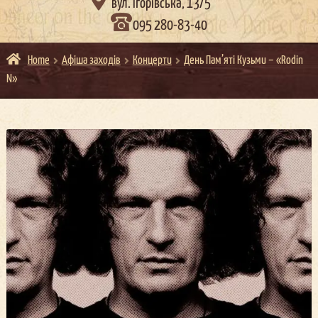

вул. Ігорівська, 13/5
095 280-83-40
Home
Афіша заходів
Концерти
День Пам’яті Кузьми – «Rodin
N»