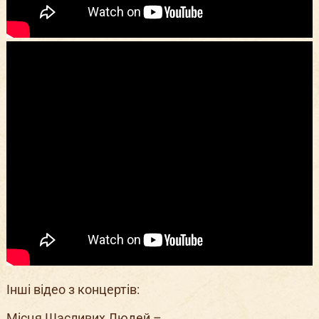
Інші відео з концертів:
Місця Щасливих Людей –