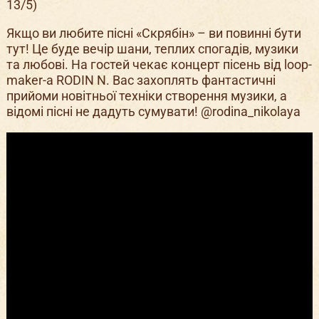
13/5)
Якщо ви любите пісні «Скрябін» – ви повинні бути
тут! Це буде вечір шани, теплих спогадів, музики
та любові. На гостей чекає концерт пісень від loop-
maker-a RODIN N. Вас захоплять фантастичні
прийоми новітньої техніки створення музики, а
відомі пісні не дадуть сумувати! @rodina_nikolaya