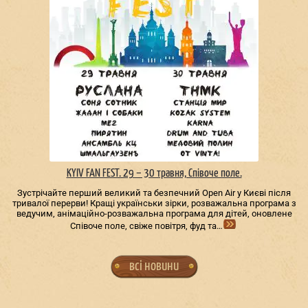
KYIV FAN FEST. 29 – 30 травня, Співоче поле.
Зустрічайте перший великий та безпечний Open Air у Києві після
тривалої перерви! Кращі українськи зірки, розважальна програма з
ведучим, анімаційно-розважальна програма для дітей, оновлене
Співоче поле, свіже повітря, фуд та…
всі новини