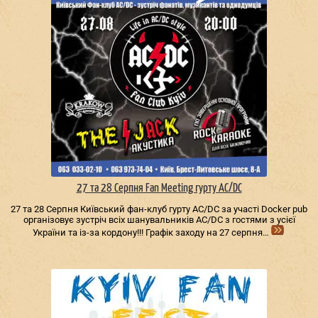
27 та 28 Серпня Fan Meeting гурту AC/DС
27 та 28 Серпня Київський фан-клуб гурту AC/DС за участі Docker pub
організовує зустріч всіх шанувальників AC/DС з гостями з усієї
України та із-за кордону!!! Графік заходу на 27 серпня…