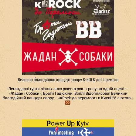
Великий благодійний концерт опору К-ROCK до Перемоги
Легендарні гурти різних епох року та рок-н-ролу на одній сцені –
«Жадан і Собаки», Брати Гадюкіни, Воплі Відоплясови! Великий
благодійний концерт опору – «кRock до перемоги» в Києві 25 лютого…