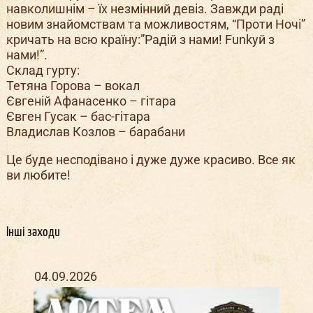
навколишнім – їх незмінний девіз. Завжди раді
новим знайомствам та можливостям, “Проти Ночі”
кричать на всю країну:”Радій з нами! Funkуй з
нами!”.
Склад гурту:
Тетяна Горова – вокал
Євгеній Афанасенко – гітара
Євген Гусак – бас-гітара
Владислав Козлов – барабани
Це буде несподівано і дуже дуже красиво. Все як
ви любите!
Інші заходи
04.09.2026
27