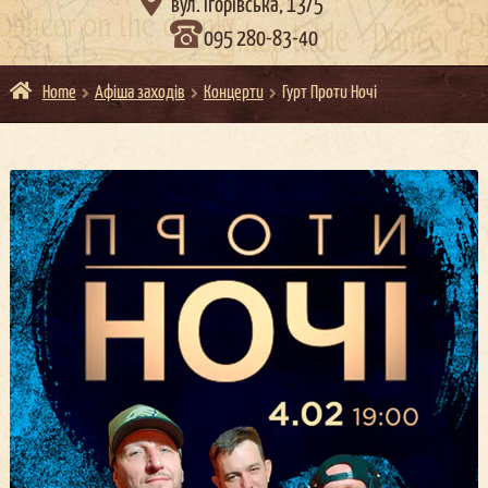

вул. Ігорівська, 13/5
095 280-83-40
Home
Афіша заходів
Концерти
Гурт Проти Ночі