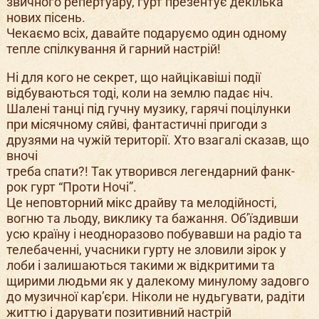
звичного репертуару, гурт презентує декілька
нових пісень.
Чекаємо всіх, давайте подаруємо один одному
тепле спілкування й гарний настрій!
Ні для кого не секрет, що найцікавіші події
відбуваються тоді, коли на землю падає ніч.
Шалені танці під гучну музику, гарячі поцілунки
при місячному сяйві, фантастичні пригоди з
друзями на чужій території. Хто взагалі сказав, що
вночі
треба спати?! Так утворився легендарний фанк-
рок гурт “Проти Ночі”.
Це неповторний мікс драйву та мелодійності,
вогню та льоду, виклику та бажання. Об’їздивши
усю країну і неодноразово побувавши на радіо та
телебаченні, учасники гурту не зловили зірок у
лоби і залишаються такими ж відкритими та
щирими людьми як у далекому минулому задовго
до музичної кар’єри. Ніколи не нудьгувати, радіти
життю і дарувати позитивний настрій