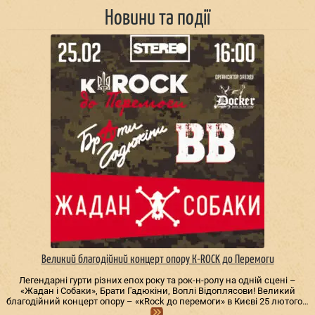
Новини та події
Великий благодійний концерт опору К-ROCK до Перемоги
Легендарні гурти різних епох року та рок-н-ролу на одній сцені –
«Жадан і Собаки», Брати Гадюкіни, Воплі Відоплясови! Великий
благодійний концерт опору – «кRock до перемоги» в Києві 25 лютого…