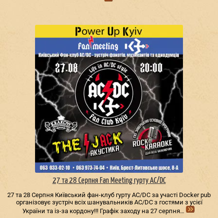
27 та 28 Серпня Fan Meeting гурту AC/DС
27 та 28 Серпня Київський фан-клуб гурту AC/DС за участі Docker pub
організовує зустріч всіх шанувальників AC/DС з гостями з усієї
України та із-за кордону!!! Графік заходу на 27 серпня…